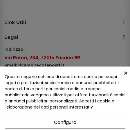
Link Utili
Legal
Indirizzo:
Via Roma, 234, 72015 Fasano BR
Email: ricambi@cofanosrl.it
×
Telefono:
Questo negozio richiede di accettare i cookie per scopi
Tel.: +39 080 44 13 478
legati a prestazioni, social media e annunci pubblicitari. I
cookie di terze parti per social media e a scopo
WhatsApp: +39 334 98 51 100
pubblicitario vengono utilizzati per offrire funzionalità social
e annunci pubblicitari personalizzati. Accetti i cookie e
Metodi di pagamento
l'elaborazione dei dati personali interessati?
Configura
Seguici sui social