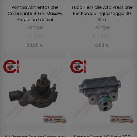
Pompa Alimentazione
Tubo Flessibile Alta Pressione
AGGIUNGI AL CARRELLO
AGGIUNGI AL CARRELLO
Carburante 4 Fori Massey
Per Pompa Ingrassaggio 30
Ferguson Landini
Cm
Pompe
Pompe
30,00 €
8,00 €
Kit Pompa Acqua Completo
Pompa Freno MF Serie 300