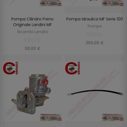
Pompa Cilindro Freno
Pompa Idraulica MF Serie 100
AGGIUNGI AL CARRELLO
AGGIUNGI AL CARRELLO
Originale Landini MF
Pompe
Ricambi Landini
360,00 €
110,00 €