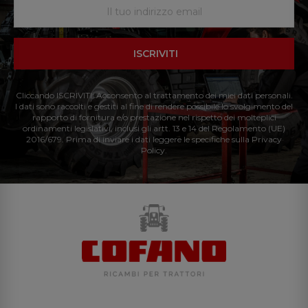
ISCRIVITI
Cliccando ISCRIVITI: Acconsento al trattamento dei miei dati personali.
I dati sono raccolti e gestiti al fine di rendere possibile lo svolgimento del
rapporto di fornitura e/o prestazione nel rispetto dei molteplici
ordinamenti legislativi, inclusi gli artt. 13 e 14 del Regolamento (UE)
2016/679. Prima di inviare i dati leggere le specifiche sulla Privacy
Policy.