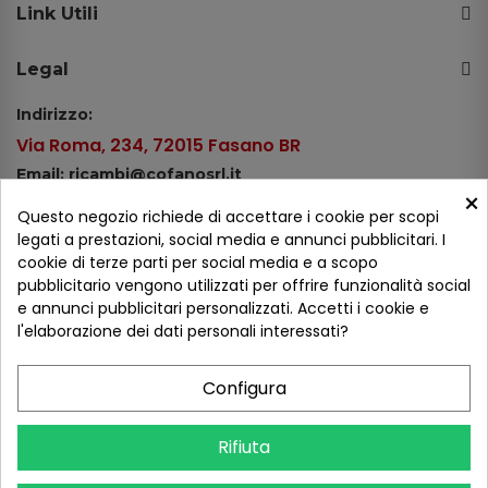
Link Utili
Legal
Indirizzo:
Via Roma, 234, 72015 Fasano BR
Email: ricambi@cofanosrl.it
×
Telefono:
Questo negozio richiede di accettare i cookie per scopi
Tel.: +39 080 44 13 478
legati a prestazioni, social media e annunci pubblicitari. I
cookie di terze parti per social media e a scopo
WhatsApp: +39 334 98 51 100
pubblicitario vengono utilizzati per offrire funzionalità social
e annunci pubblicitari personalizzati. Accetti i cookie e
Metodi di pagamento
l'elaborazione dei dati personali interessati?
Configura
Seguici sui social
Rifiuta