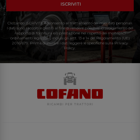
ISCRIVITI
Cliccando ISCRIVITI: Acconsento al trattamento dei miei dati personali.
I dati sono raccolti e gestiti al fine di rendere possibile lo svolgimento del
rapporto di fornitura e/o prestazione nel rispetto dei molteplici
ordinamenti legislativi, inclusi gli artt. 13 e 14 del Regolamento (UE)
2016/679. Prima di inviare i dati leggere le specifiche sulla Privacy
Policy.