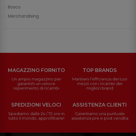
Bosco
Merchandising
MAGAZZINO FORNITO
TOP BRANDS
Un ampio magazzino per
Mantieni l'efficienza dei tuoi
garantirti un veloce
mezzi con i ricambi dei
reperimento di ricambi
migliori brand
SPEDIZIONI VELOCI
ASSISTENZA CLIENTI
Spediamo dalle 24 / 72 ore in
Garantiamo una puntuale
tutto il mondo, approfittane!
assistenza pre e post vendita