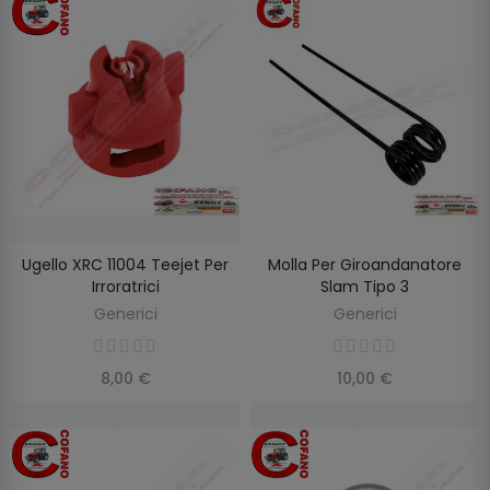
Ugello XRC 11004 Teejet Per
Molla Per Giroandanatore
AGGIUNGI AL CARRELLO
AGGIUNGI AL CARRELLO
Irroratrici
Slam Tipo 3
Generici
Generici
8,00 €
10,00 €