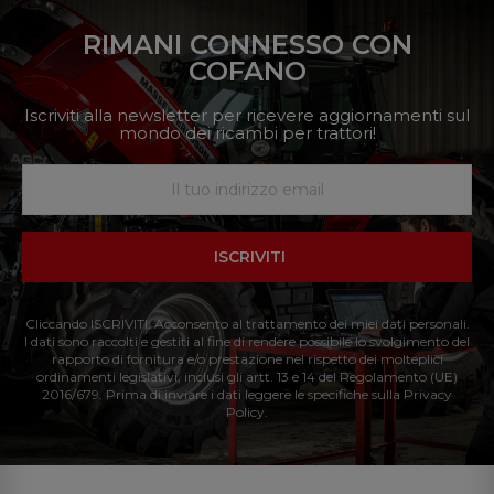
RIMANI CONNESSO CON
COFANO
Iscriviti alla newsletter per ricevere aggiornamenti sul
mondo dei ricambi per trattori!
ISCRIVITI
Cliccando ISCRIVITI: Acconsento al trattamento dei miei dati personali.
I dati sono raccolti e gestiti al fine di rendere possibile lo svolgimento del
rapporto di fornitura e/o prestazione nel rispetto dei molteplici
ordinamenti legislativi, inclusi gli artt. 13 e 14 del Regolamento (UE)
2016/679. Prima di inviare i dati leggere le specifiche sulla Privacy
Policy.