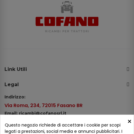
Link Utili
Legal
Indirizzo:
Via Roma, 234, 72015 Fasano BR
Email: ricambi@cofanosrl.it
×
Telefono:
Questo negozio richiede di accettare i cookie per scopi
Tel.: +39 080 44 13 478
legati a prestazioni, social media e annunci pubblicitari. I