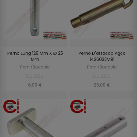
Perno Lung 128 Mm X Ø 25
Perno D'attacco Agco
AGGIUNGI AL CARRELLO
AGGIUNGI AL CARRELLO
Mm
1426023M91
Perni/Boccole
Perni/Boccole
6,00 €
25,00 €