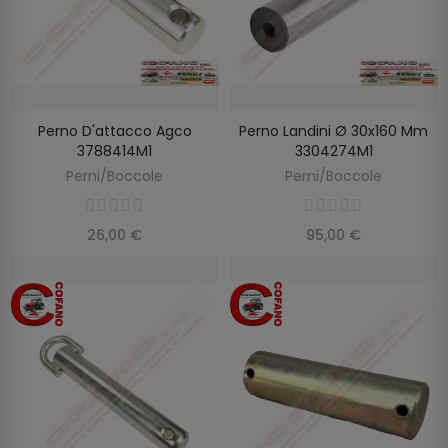
Perno D'attacco Agco
Perno Landini Ø 30x160 Mm
AGGIUNGI AL CARRELLO
AGGIUNGI AL CARRELLO
3788414M1
3304274M1
Perni/Boccole
Perni/Boccole
26,00 €
95,00 €