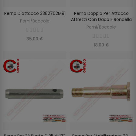
Perno D'attacco 3382702M91
Perno Doppio Per Attacco
AGGIUNGI AL CARRELLO
AGGIUNGI AL CARRELLO
Attrezzi Con Dado E Rondella
Perni/Boccole
Perni/Boccole
35,00 €
18,00 €
Perno Per 3° Punto D.25,4x132
Perno Per Stabilizzatore 22-