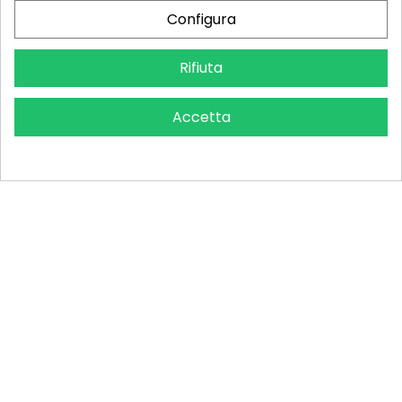
Configura
Kit 6 Viti Prigioniera M10X45
Perno Di Traino Ø 32 Mm
AGGIUNGI AL CARRELLO
AGGIUNGI AL CARRELLO
Fendt Masssey Ferguson
Fendt 700 MF 7400-8400 -
Rifiuta
X489132006000
G916501120050
Ricambi Massey Ferguson
Ricambi Fendt
Accetta
33,00 €
99,00 €
ALTRI PRODOTTI
Negozio
Prodotti in Offerta
Ricambi Massey Ferguson
Ricambi Landini