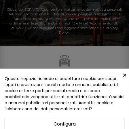
Cliccando ISCRIVITI: Acconsento al trattamento dei miei dati personali.
I dati sono raccolti e gestiti al fine di rendere possibile lo svolgimento del
rapporto di fornitura e/o prestazione nel rispetto dei molteplici
ordinamenti legislativi, inclusi gli artt. 13 e 14 del Regolamento (UE)
2016/679. Prima di inviare i dati leggere le specifiche sulla Privacy
Policy.
×
Questo negozio richiede di accettare i cookie per scopi
legati a prestazioni, social media e annunci pubblicitari. I
cookie di terze parti per social media e a scopo
pubblicitario vengono utilizzati per offrire funzionalità social
e annunci pubblicitari personalizzati. Accetti i cookie e
l'elaborazione dei dati personali interessati?
Link Utili
Configura