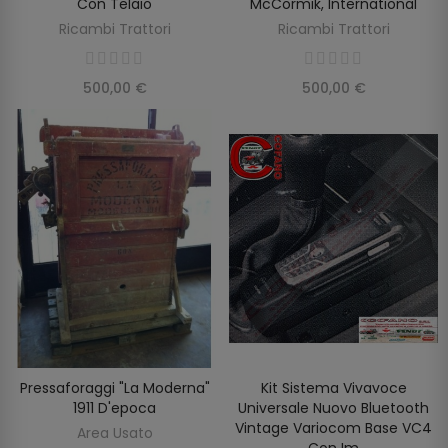
Con Telaio
McCormik, International
Ricambi Trattori
Ricambi Trattori
500,00 €
500,00 €
Pressaforaggi "la Moderna"
Kit Sistema Vivavoce
AGGIUNGI AL CARRELLO
AGGIUNGI AL CARRELLO
1911 D'epoca
Universale Nuovo Bluetooth
Vintage Variocom Base VC4
Area Usato
Con Im