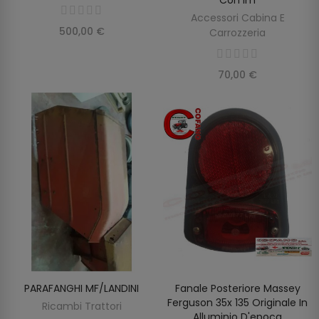
Accessori Cabina E
500,00 €
Carrozzeria
70,00 €
PARAFANGHI MF/LANDINI
Fanale Posteriore Massey
AGGIUNGI AL CARRELLO
AGGIUNGI AL CARRELLO
Ferguson 35x 135 Originale In
Ricambi Trattori
Alluminio D'epoca