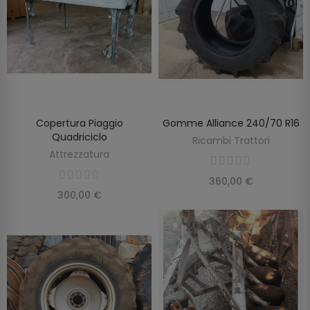
Copertura Piaggio
Gomme Alliance 240/70 R16
SCOPRIRE
AGGIUNGI AL CARRELLO
Quadriciclo
Ricambi Trattori
Attrezzatura
360,00 €
300,00 €