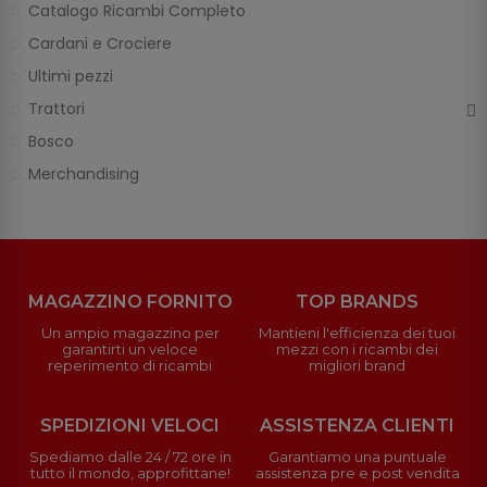
Catalogo Ricambi Completo
Cardani e Crociere
Ultimi pezzi
Trattori
Bosco
Merchandising
MAGAZZINO FORNITO
TOP BRANDS
Un ampio magazzino per
Mantieni l'efficienza dei tuoi
garantirti un veloce
mezzi con i ricambi dei
reperimento di ricambi
migliori brand
SPEDIZIONI VELOCI
ASSISTENZA CLIENTI
Spediamo dalle 24 / 72 ore in
Garantiamo una puntuale
tutto il mondo, approfittane!
assistenza pre e post vendita