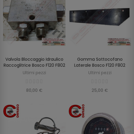
Valvola Bloccaggio Idraulico
Gomma Sottocofano
AGGIUNGI AL CARRELLO
AGGIUNGI AL CARRELLO
Raccoglitrice Bosco F120 F802
Laterale Bosco F120 F802
Ultimi pezzi
Ultimi pezzi
80,00 €
25,00 €