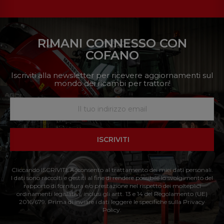
RIMANI CONNESSO CON
COFANO
Iscriviti alla newsletter per ricevere aggiornamenti sul
mondo dei ricambi per trattori!
ISCRIVITI
Cliccando ISCRIVITI: Acconsento al trattamento dei miei dati personali.
I dati sono raccolti e gestiti al fine di rendere possibile lo svolgimento del
rapporto di fornitura e/o prestazione nel rispetto dei molteplici
ordinamenti legislativi, inclusi gli artt. 13 e 14 del Regolamento (UE)
2016/679. Prima di inviare i dati leggere le specifiche sulla Privacy
Policy.