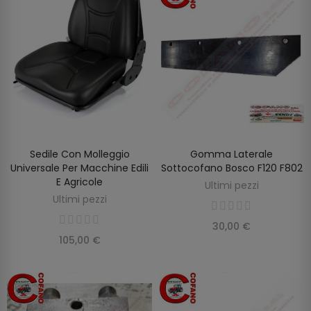
Sedile Con Molleggio
Gomma Laterale
AGGIUNGI AL CARRELLO
AGGIUNGI AL CARRELLO
Universale Per Macchine Edili
Sottocofano Bosco F120 F802
E Agricole
Ultimi pezzi
Ultimi pezzi
30,00 €
105,00 €