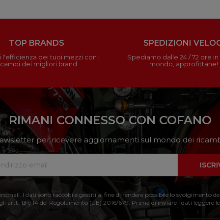
TOP BRANDS
SPEDIZIONI VELOC
 l'efficienza dei tuoi mezzi con i
Spediamo dalle 24 / 72 ore in t
icambi dei migliori brand
mondo, approfittane!
RIMANI CONNESSO CON COFANO
a newsletter per ricevere aggiornamenti sul mondo dei ricambi
ISCRI
nali. I dati sono raccolti e gestiti al fine di rendere possibile lo svolgimento de
 gli artt. 13 e 14 del Regolamento (UE) 2016/679. Prima di inviare i dati leggere le