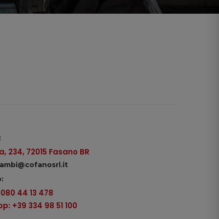
:
, 234, 72015 Fasano BR
icambi@cofanosrl.it
:
9 080 44 13 478
: +39 334 98 51 100