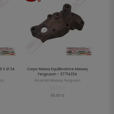
68 X Ø 34
Corpo Massa Equilibratrice Massey
Pompa
LO
AGGIUNGI AL CARRELLO
Fergyuson - 37714234
R
son
Ricambi Massey Ferguson
85,00 €