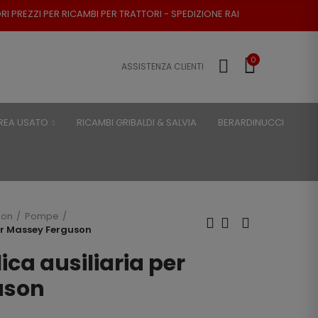
CAMBI PER TRATTORI - SPEDIZIONE RAPIDA - RESO POSSIBILE
0
ASSISTENZA CLIENTI
REA USATO
RICAMBI GRIBALDI & SALVIA
BERARDINUCCI
son
Pompe
er Massey Ferguson
ca ausiliaria per
uson