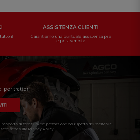
I
ASSISTENZA CLIENTI
utto il
Garantiamo una puntuale assistenza pre
e post vendita
 per trattori!
VITI
l rapporto di fornitura e/o prestazione nel rispetto dei molteplici
 specifiche sulla Privacy Policy.