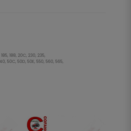
, 185, 188, 20C, 230, 235,
440, 50C, 50D, 50E, 550, 560, 565,
NON DI