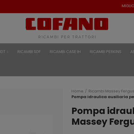
MIGLIORI PREZZI PER RI
NDT
RICAMBI SDF
RICAMBI CASE IH
RICAMBI PERKINS
A
Home
Ricambi Massey Fergu
Pompa idraulica ausiliaria p
Pompa idrauli
Massey Ferg