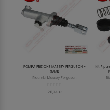
rante 4
POMPA FRIZIONE MASSEY FERGUSON -
Kit Ripa
O
AGGIUNGI AL CARRELLO
dini
SAME
Ricambi Massey Ferguson
Ri
211,34 €