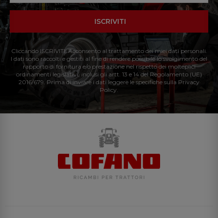
ISCRIVITI
Cliccando ISCRIVITI: Acconsento al trattamento dei miei dati personali.
I dati sono raccolti e gestiti al fine di rendere possibile lo svolgimento del
rapporto di fornitura e/o prestazione nel rispetto dei molteplici
ordinamenti legislativi, inclusi gli artt. 13 e 14 del Regolamento (UE)
2016/679. Prima di inviare i dati leggere le specifiche sulla Privacy
Policy.