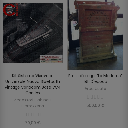
Kit Sistema Vivavoce
Pressaforaggi "la Moderna"
AGGIUNGI AL CARRELLO
AGGIUNGI AL CARRELLO
Universale Nuovo Bluetooth
1911 D'epoca
Vintage Variocom Base VC4
Area Usato
Con Im
Accessori Cabina E
500,00 €
Carrozzeria
70,00 €