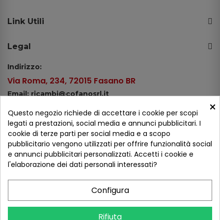
Link Utili
Legal
Indirizzo:
Via Roma, 234, 72015 Fasano BR
Email: ricambi@cofanosrl.it
×
Telefono:
Questo negozio richiede di accettare i cookie per scopi
Tel.: +39 080 44 13 478
legati a prestazioni, social media e annunci pubblicitari. I
cookie di terze parti per social media e a scopo
WhatsApp: +39 334 98 51 100
pubblicitario vengono utilizzati per offrire funzionalità social
e annunci pubblicitari personalizzati. Accetti i cookie e
Metodi di pagamento
l'elaborazione dei dati personali interessati?
Configura
Seguici sui social
Rifiuta