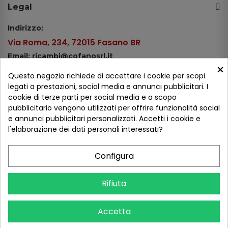
Legal
Indirizzo:
Via Roma, 234, 72015 Fasano BR
Email: ricambi@cofanosrl.it
×
Telefono:
Questo negozio richiede di accettare i cookie per scopi
Tel.: +39 080 44 13 478
legati a prestazioni, social media e annunci pubblicitari. I
cookie di terze parti per social media e a scopo
WhatsApp: +39 334 98 51 100
pubblicitario vengono utilizzati per offrire funzionalità social
e annunci pubblicitari personalizzati. Accetti i cookie e
Metodi di pagamento
l'elaborazione dei dati personali interessati?
Configura
Seguici sui social
Rifiuta
Accetta
COFANO S.R.L. - P.IVA 01254650748 - TUTTI I DIRITTI RISERVATI