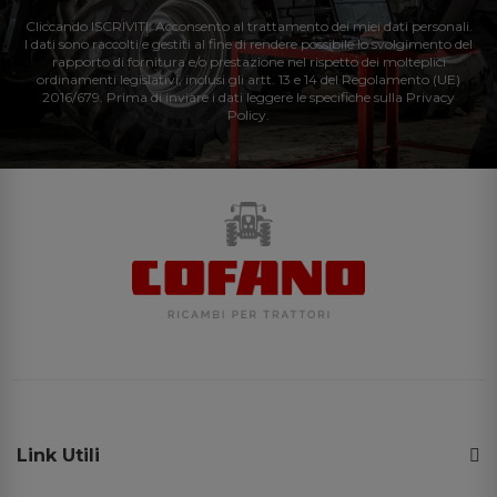
Cliccando ISCRIVITI: Acconsento al trattamento dei miei dati personali.
I dati sono raccolti e gestiti al fine di rendere possibile lo svolgimento del
rapporto di fornitura e/o prestazione nel rispetto dei molteplici
ordinamenti legislativi, inclusi gli artt. 13 e 14 del Regolamento (UE)
2016/679. Prima di inviare i dati leggere le specifiche sulla Privacy
Policy.
Link Utili