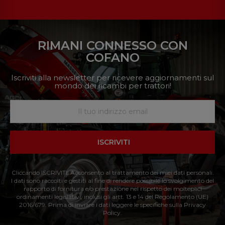
RIMANI CONNESSO CON
COFANO
Iscriviti alla newsletter per ricevere aggiornamenti sul
mondo dei ricambi per trattori!
ISCRIVITI
Cliccando ISCRIVITI: Acconsento al trattamento dei miei dati personali.
I dati sono raccolti e gestiti al fine di rendere possibile lo svolgimento del
rapporto di fornitura e/o prestazione nel rispetto dei molteplici
ordinamenti legislativi, inclusi gli artt. 13 e 14 del Regolamento (UE)
2016/679. Prima di inviare i dati leggere le specifiche sulla Privacy
Policy.