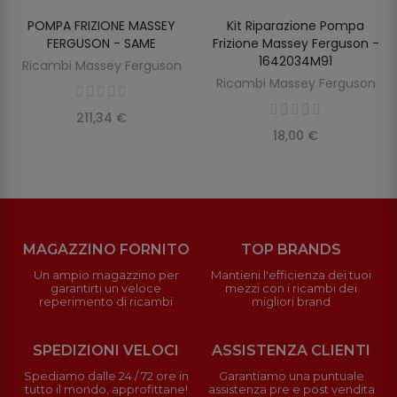
POMPA FRIZIONE MASSEY
Kit Riparazione Pompa
SCOPRIRE
AGGIUNGI AL CARRELLO
FERGUSON - SAME
Frizione Massey Ferguson -
1642034M91
Ricambi Massey Ferguson
Ricambi Massey Ferguson
211,34 €
18,00 €
MAGAZZINO FORNITO
TOP BRANDS
Un ampio magazzino per
Mantieni l'efficienza dei tuoi
garantirti un veloce
mezzi con i ricambi dei
reperimento di ricambi
migliori brand
SPEDIZIONI VELOCI
ASSISTENZA CLIENTI
Spediamo dalle 24 / 72 ore in
Garantiamo una puntuale
tutto il mondo, approfittane!
assistenza pre e post vendita