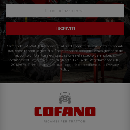
ISCRIVITI
Cliccando ISCRIVITI: Acconsento al trattamento dei miei dati personali.
I dati sono raccolti e gestiti al fine di rendere possibile lo svolgimento del
rapporto di fornitura e/o prestazione nel rispetto dei molteplici
ordinamenti legislativi, inclusi gli artt. 13 e 14 del Regolamento (UE)
2016/679. Prima di inviare i dati leggere le specifiche sulla Privacy
Policy.