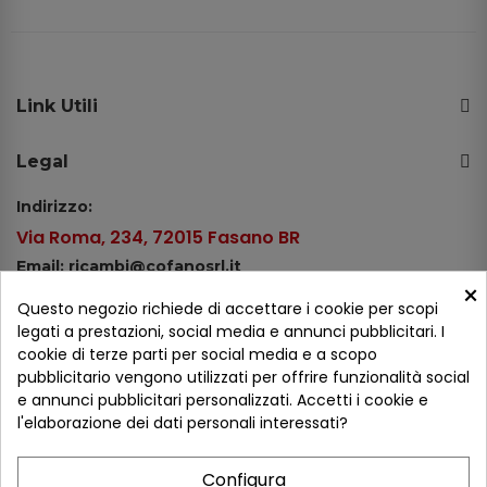
Link Utili
Legal
Indirizzo:
Via Roma, 234, 72015 Fasano BR
Email: ricambi@cofanosrl.it
×
Telefono:
Questo negozio richiede di accettare i cookie per scopi
Tel.: +39 080 44 13 478
legati a prestazioni, social media e annunci pubblicitari. I
cookie di terze parti per social media e a scopo
WhatsApp: +39 334 98 51 100
pubblicitario vengono utilizzati per offrire funzionalità social
e annunci pubblicitari personalizzati. Accetti i cookie e
Metodi di pagamento
l'elaborazione dei dati personali interessati?
Configura
Seguici sui social