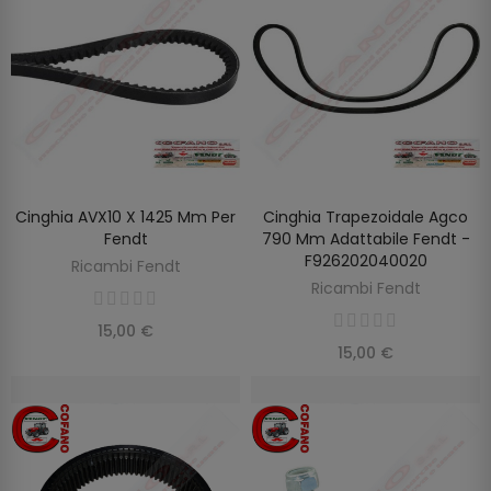
Cinghia AVX10 X 1425 Mm Per
Cinghia Trapezoidale Agco
AGGIUNGI AL CARRELLO
AGGIUNGI AL CARRELLO
Fendt
790 Mm Adattabile Fendt -
F926202040020
Ricambi Fendt
Ricambi Fendt
15,00 €
15,00 €