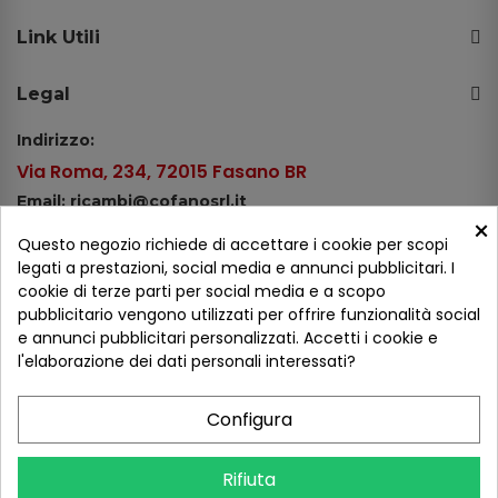
Link Utili
Legal
Indirizzo:
Via Roma, 234, 72015 Fasano BR
Email: ricambi@cofanosrl.it
×
Telefono:
Questo negozio richiede di accettare i cookie per scopi
Tel.: +39 080 44 13 478
legati a prestazioni, social media e annunci pubblicitari. I
cookie di terze parti per social media e a scopo
WhatsApp: +39 334 98 51 100
pubblicitario vengono utilizzati per offrire funzionalità social
e annunci pubblicitari personalizzati. Accetti i cookie e
Metodi di pagamento
l'elaborazione dei dati personali interessati?
Configura
Seguici sui social
Rifiuta