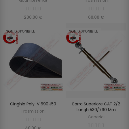
Ricambi Fendt
Trasmissioni
200,00 €
60,00 €
NON DISPONIBILE
NON DISPONIBILE
Cinghia Poly-V 690.J50
Barra Superiore CAT 2/2
SCOPRIRE
SCOPRIRE
Lungh 530/790 Mm
Trasmissioni
Generici
40,00 €