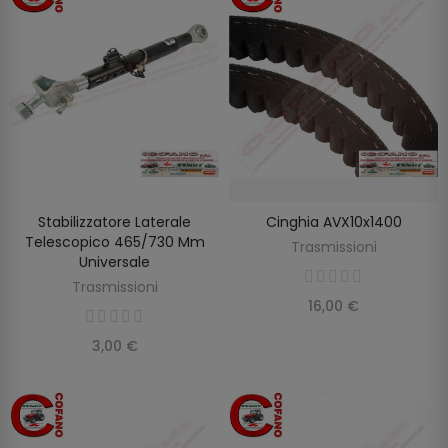
Stabilizzatore Laterale
Cinghia AVX10x1400
AGGIUNGI AL CARRELLO
AGGIUNGI AL CARRELLO
Telescopico 465/730 Mm
Trasmissioni
Universale
Trasmissioni
16,00 €
3,00 €