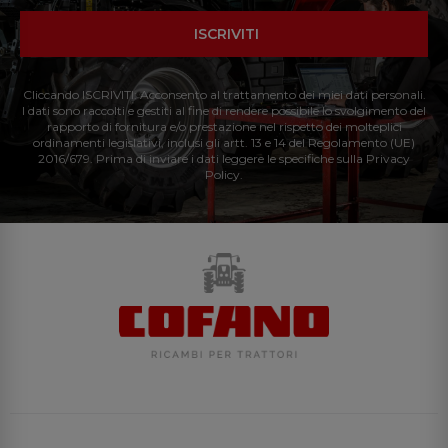
ISCRIVITI
Cliccando ISCRIVITI: Acconsento al trattamento dei miei dati personali.
I dati sono raccolti e gestiti al fine di rendere possibile lo svolgimento del
rapporto di fornitura e/o prestazione nel rispetto dei molteplici
ordinamenti legislativi, inclusi gli artt. 13 e 14 del Regolamento (UE)
2016/679. Prima di inviare i dati leggere le specifiche sulla Privacy
Policy.