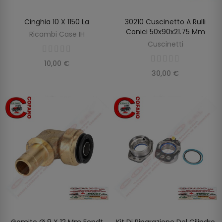
Cinghia 10 X 1150 La
30210 Cuscinetto A Rulli
AGGIUNGI AL CARRELLO
AGGIUNGI AL CARRELLO
Conici 50x90x21.75 Mm
Ricambi Case IH
Cuscinetti
10,00 €
30,00 €
Gomito Ø 9 X 12 Mm Fendt
Kit Di Riparazione Del Cilindro