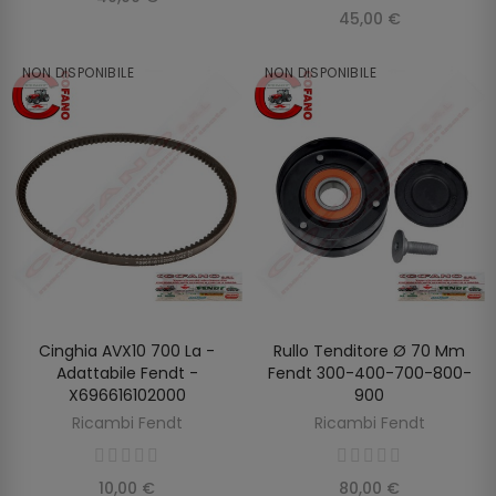
45,00 €
NON DISPONIBILE
NON DISPONIBILE
Cinghia AVX10 700 La -
Rullo Tenditore Ø 70 Mm
SCOPRIRE
SCOPRIRE
Adattabile Fendt -
Fendt 300-400-700-800-
X696616102000
900
Ricambi Fendt
Ricambi Fendt
10,00 €
80,00 €