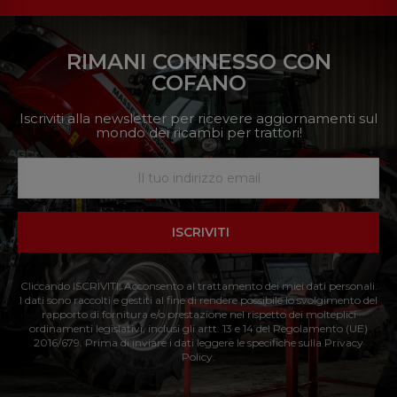
RIMANI CONNESSO CON
COFANO
Iscriviti alla newsletter per ricevere aggiornamenti sul
mondo dei ricambi per trattori!
ISCRIVITI
Cliccando ISCRIVITI: Acconsento al trattamento dei miei dati personali.
I dati sono raccolti e gestiti al fine di rendere possibile lo svolgimento del
rapporto di fornitura e/o prestazione nel rispetto dei molteplici
ordinamenti legislativi, inclusi gli artt. 13 e 14 del Regolamento (UE)
2016/679. Prima di inviare i dati leggere le specifiche sulla Privacy
Policy.