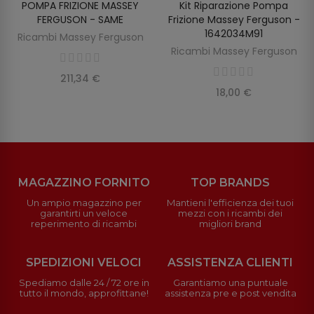
POMPA FRIZIONE MASSEY
Kit Riparazione Pompa
SCOPRIRE
AGGIUNGI AL CARRELLO
FERGUSON - SAME
Frizione Massey Ferguson -
1642034M91
Ricambi Massey Ferguson
Ricambi Massey Ferguson
211,34 €
18,00 €
MAGAZZINO FORNITO
TOP BRANDS
Un ampio magazzino per
Mantieni l'efficienza dei tuoi
garantirti un veloce
mezzi con i ricambi dei
reperimento di ricambi
migliori brand
SPEDIZIONI VELOCI
ASSISTENZA CLIENTI
Spediamo dalle 24 / 72 ore in
Garantiamo una puntuale
tutto il mondo, approfittane!
assistenza pre e post vendita