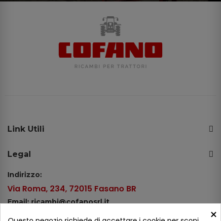
Link Utili
Legal
Indirizzo:
Via Roma, 234, 72015 Fasano BR
Email: ricambi@cofanosrl.it
×
Telefono:
Questo negozio richiede di accettare i cookie per scopi