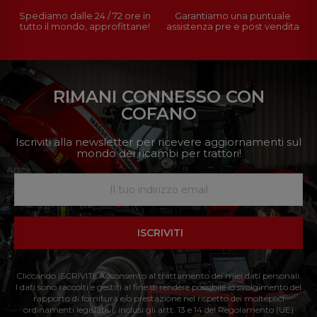
Spediamo dalle 24 / 72 ore in
Garantiamo una puntuale
tutto il mondo, approfittane!
assistenza pre e post vendita
RIMANI CONNESSO CON
COFANO
Iscriviti alla newsletter per ricevere aggiornamenti sul
mondo dei ricambi per trattori!
ISCRIVITI
Cliccando ISCRIVITI: Acconsento al trattamento dei miei dati personali.
I dati sono raccolti e gestiti al fine di rendere possibile lo svolgimento del
rapporto di fornitura e/o prestazione nel rispetto dei molteplici
ordinamenti legislativi, inclusi gli artt. 13 e 14 del Regolamento (UE)