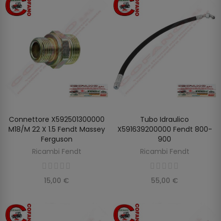
Connettore X592501300000
Tubo Idraulico
AGGIUNGI AL CARRELLO
AGGIUNGI AL CARRELLO
M18/M 22 X 1.5 Fendt Massey
X591639200000 Fendt 800-
Ferguson
900
Ricambi Fendt
Ricambi Fendt
15,00 €
55,00 €