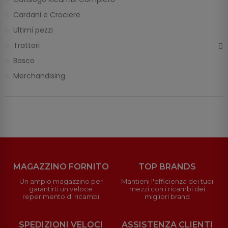
Cardani e Crociere
Ultimi pezzi
Trattori
Bosco
Merchandising
MAGAZZINO FORNITO
TOP BRANDS
Un ampio magazzino per
Mantieni l'efficienza dei tuoi
garantirti un veloce
mezzi con i ricambi dei
reperimento di ricambi
migliori brand
SPEDIZIONI VELOCI
ASSISTENZA CLIENTI