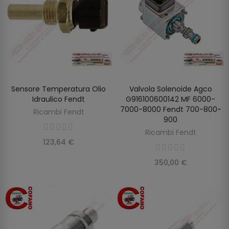
Sensore Temperatura Olio
Valvola Solenoide Agco
AGGIUNGI AL CARRELLO
AGGIUNGI AL CARRELLO
Idraulico Fendt
G916100600142 MF 6000-
7000-8000 Fendt 700-800-
Ricambi Fendt
900
Ricambi Fendt
123,64 €
350,00 €