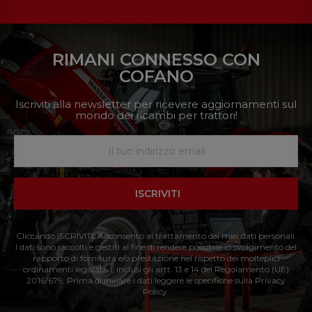
RIMANI CONNESSO CON
COFANO
Iscriviti alla newsletter per ricevere aggiornamenti sul
mondo dei ricambi per trattori!
ISCRIVITI
Cliccando ISCRIVITI: Acconsento al trattamento dei miei dati personali.
I dati sono raccolti e gestiti al fine di rendere possibile lo svolgimento del
rapporto di fornitura e/o prestazione nel rispetto dei molteplici
ordinamenti legislativi, inclusi gli artt. 13 e 14 del Regolamento (UE)
2016/679. Prima di inviare i dati leggere le specifiche sulla Privacy
Policy.