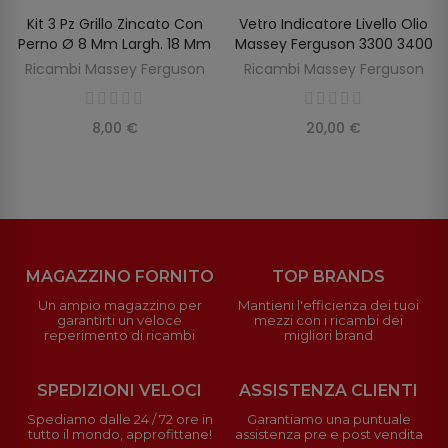
Kit 3 Pz Grillo Zincato Con
Vetro Indicatore Livello Olio
SCOPRIRE
AGGIUNGI AL CARRELLO
Perno Ø 8 Mm Largh. 18 Mm
Massey Ferguson 3300 3400
Ricambi Massey Ferguson
Ricambi Massey Ferguson
8,00 €
20,00 €
MAGAZZINO FORNITO
TOP BRANDS
Un ampio magazzino per
Mantieni l'efficienza dei tuoi
garantirti un veloce
mezzi con i ricambi dei
reperimento di ricambi
migliori brand
SPEDIZIONI VELOCI
ASSISTENZA CLIENTI
Spediamo dalle 24 / 72 ore in
Garantiamo una puntuale
tutto il mondo, approfittane!
assistenza pre e post vendita