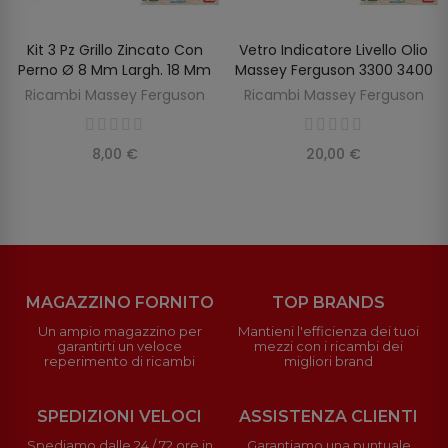
Kit 3 Pz Grillo Zincato Con
Vetro Indicatore Livello Olio
SCOPRIRE
AGGIUNGI AL CARRELLO
Perno Ø 8 Mm Largh. 18 Mm
Massey Ferguson 3300 3400
Ricambi Massey Ferguson
Ricambi Massey Ferguson
8,00 €
20,00 €
MAGAZZINO FORNITO
TOP BRANDS
Un ampio magazzino per
Mantieni l'efficienza dei tuoi
garantirti un veloce
mezzi con i ricambi dei
reperimento di ricambi
migliori brand
SPEDIZIONI VELOCI
ASSISTENZA CLIENTI
Spediamo dalle 24 / 72 ore in
Garantiamo una puntuale