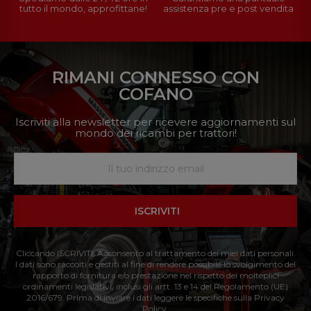
tutto il mondo, approfittane!
assistenza pre e post vendita
RIMANI CONNESSO CON
COFANO
Iscriviti alla newsletter per ricevere aggiornamenti sul
mondo dei ricambi per trattori!
ISCRIVITI
Cliccando ISCRIVITI: Acconsento al trattamento dei miei dati personali.
I dati sono raccolti e gestiti al fine di rendere possibile lo svolgimento del
rapporto di fornitura e/o prestazione nel rispetto dei molteplici
ordinamenti legislativi, inclusi gli artt. 13 e 14 del Regolamento (UE)
2016/679. Prima di inviare i dati leggere le specifiche sulla Privacy
Policy.