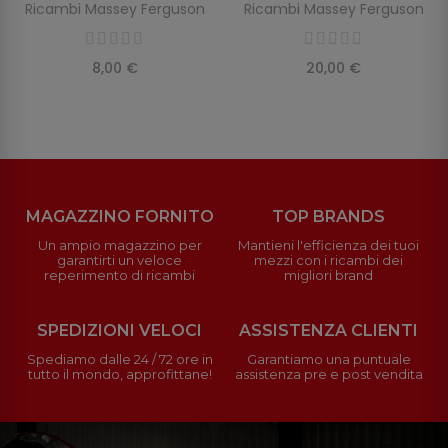
Ricambi Massey Ferguson
Ricambi Massey Ferguson
8,00 €
20,00 €
MAGAZZINO FORNITO
TOP BRANDS
Un ampio magazzino per
Mantieni l'efficienza dei tuoi
garantirti un veloce
mezzi con i ricambi dei
reperimento di ricambi
migliori brand
SPEDIZIONI VELOCI
ASSISTENZA CLIENTI
Spediamo dalle 24 / 72 ore in
Garantiamo una puntuale
tutto il mondo, approfittane!
assistenza pre e post vendita