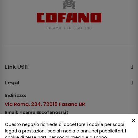
Link Utili
Legal
Indirizzo:
Via Roma, 234, 72015 Fasano BR
Email: ricambi@cofanosrl.it
×
Telefono:
Questo negozio richiede di accettare i cookie per scopi
Tel.: +39 080 44 13 478
legati a prestazioni, social media e annunci pubblicitari. I
cookie di terze parti per social media e a scopo