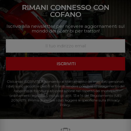
RIMANI CONNESSO CON
COFANO
Iscriviti alla newsletter per ricevere aggiornamenti sul
mondo dei ricambi per trattori!
ISCRIVITI
Cliccando ISCRIVITI: Acconsento al trattamento dei miei dati personali.
I dati sono raccolti e gestiti al fine di rendere possibile lo svolgimento del
rapporto di fornitura e/o prestazione nel rispetto dei molteplici
ordinamenti legislativi, inclusi gli artt. 13 e 14 del Regolamento (UE)
2016/679. Prima di inviare i dati leggere le specifiche sulla Privacy
Policy.