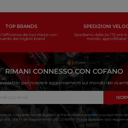
TOP BRANDS
SPEDIZIONI VELOC
 l'efficienza dei tuoi mezzi con i
Spediamo dalle 24 / 72 ore in t
icambi dei migliori brand
mondo, approfittane!
RIMANI CONNESSO CON COFANO
a newsletter per ricevere aggiornamenti sul mondo dei ricambi
ISCRI
nali. I dati sono raccolti e gestiti al fine di rendere possibile lo svolgimento de
 gli artt. 13 e 14 del Regolamento (UE) 2016/679. Prima di inviare i dati leggere le