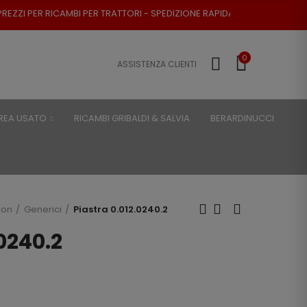
I PER TRATTORI - SPEDIZIONE RAPIDA - RESO POSSIBILE
0
ASSISTENZA CLIENTI
REA USATO
RICAMBI GRIBALDI & SALVIA
BERARDINUCCI
son
Generici
Piastra 0.012.0240.2
.0240.2