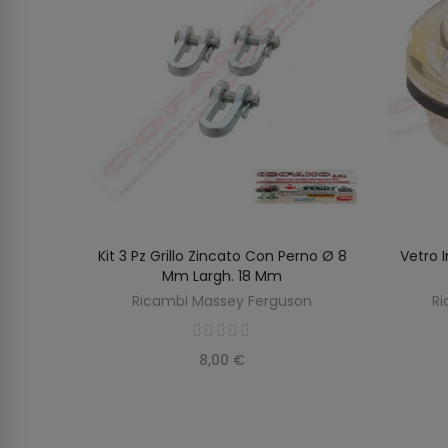
M2
Kit 3 Pz Grillo Zincato Con Perno Ø 8
Vetro I
AGGIUNGI AL CARRELLO
Mm Largh. 18 Mm
Ricambi Massey Ferguson
Ri
8,00 €