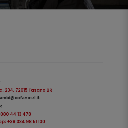
:
, 234, 72015 Fasano BR
icambi@cofanosrl.it
:
9 080 44 13 478
: +39 334 98 51 100