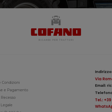
Indirizzo
Via Roma
e Condizioni
Email: r
e e Pagamento
Telefono
di Recesso
Tel.: +3
 Legale
WhatsApp