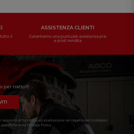
I
ASSISTENZA CLIENTI
utto il
Garantiamo una puntuale assistenza pre
e post vendita
 per trattori!
VITI
l rapporto di fornitura e/o prestazione nel rispetto dei molteplici
 specifiche sulla Privacy Policy.