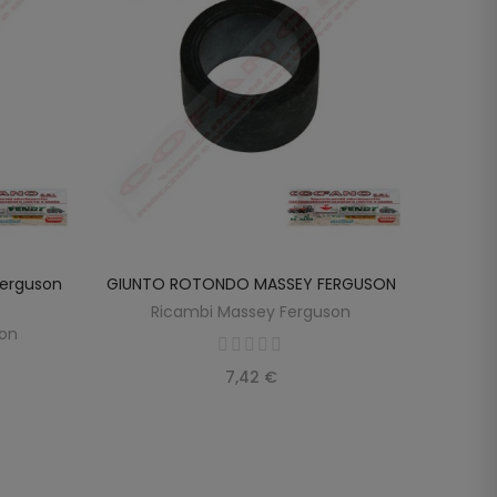
Ferguson
GIUNTO ROTONDO MASSEY FERGUSON
Testina
LO
AGGIUNGI AL CARRELLO
Mm Mas
Ricambi Massey Ferguson
son
7,42 €