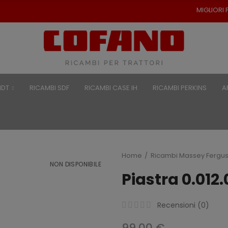
MIGLIORI PREZZI PER RICAMB
NDT
RICAMBI SDF
RICAMBI CASE IH
RICAMBI PERKINS
A
Home
Ricambi Massey Fergu
NON DISPONIBILE
Piastra 0.012
Recensioni (
0
)
99,00 €