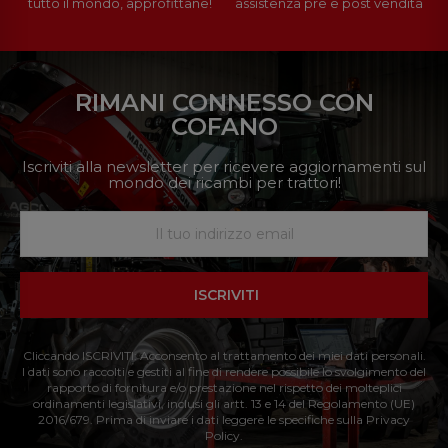
tutto il mondo, approfittane!
assistenza pre e post vendita
RIMANI CONNESSO CON
COFANO
Iscriviti alla newsletter per ricevere aggiornamenti sul
mondo dei ricambi per trattori!
ISCRIVITI
Cliccando ISCRIVITI: Acconsento al trattamento dei miei dati personali.
I dati sono raccolti e gestiti al fine di rendere possibile lo svolgimento del
rapporto di fornitura e/o prestazione nel rispetto dei molteplici
ordinamenti legislativi, inclusi gli artt. 13 e 14 del Regolamento (UE)
2016/679. Prima di inviare i dati leggere le specifiche sulla Privacy
Policy.