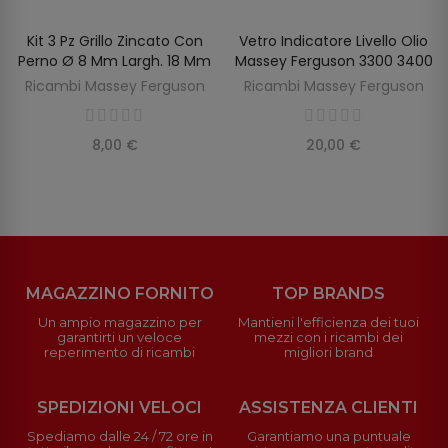
Kit 3 Pz Grillo Zincato Con
Vetro Indicatore Livello Olio
SCOPRIRE
AGGIUNGI AL CARRELLO
Perno Ø 8 Mm Largh. 18 Mm
Massey Ferguson 3300 3400
Ricambi Massey Ferguson
Ricambi Massey Ferguson
8,00 €
20,00 €
MAGAZZINO FORNITO
TOP BRANDS
Un ampio magazzino per
Mantieni l'efficienza dei tuoi
garantirti un veloce
mezzi con i ricambi dei
reperimento di ricambi
migliori brand
SPEDIZIONI VELOCI
ASSISTENZA CLIENTI
Spediamo dalle 24 / 72 ore in
Garantiamo una puntuale