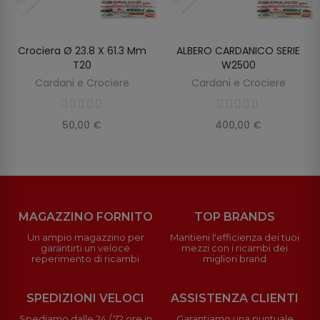
Crociera Ø 23.8 X 61.3 Mm
ALBERO CARDANICO SERIE
AGGIUNGI AL CARRELLO
AGGIUNGI AL CARRELLO
T20
W2500
Cardani e Crociere
Cardani e Crociere
50,00 €
400,00 €
MAGAZZINO FORNITO
TOP BRANDS
Un ampio magazzino per
Mantieni l'efficienza dei tuoi
garantirti un veloce
mezzi con i ricambi dei
reperimento di ricambi
migliori brand
SPEDIZIONI VELOCI
ASSISTENZA CLIENTI
Spediamo dalle 24 / 72 ore in
Garantiamo una puntuale