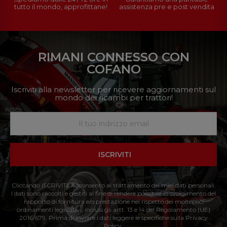
tutto il mondo, approfittane!
assistenza pre e post vendita
RIMANI CONNESSO CON
COFANO
Iscriviti alla newsletter per ricevere aggiornamenti sul
mondo dei ricambi per trattori!
ISCRIVITI
Cliccando ISCRIVITI: Acconsento al trattamento dei miei dati personali.
I dati sono raccolti e gestiti al fine di rendere possibile lo svolgimento del
rapporto di fornitura e/o prestazione nel rispetto dei molteplici
ordinamenti legislativi, inclusi gli artt. 13 e 14 del Regolamento (UE)
2016/679. Prima di inviare i dati leggere le specifiche sulla Privacy
Policy.