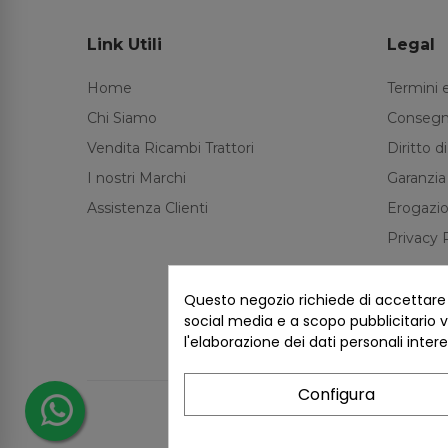
Link Utili
Legal
Home
Termini 
Chi Siamo
Consegn
Vendita Ricambi Trattori
Diritto 
I nostri Marchi
Garanzia
Assistenza Clienti
Erogazio
Privacy 
Questo negozio richiede di accettare i 
social media e a scopo pubblicitario ve
l'elaborazione dei dati personali inter
Configura