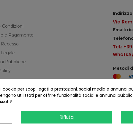
Indirizzo
Via Roma
e Condizioni
Email: r
e e Pagamento
Telefono
di Recesso
Tel.: +3
 Legale
WhatsApp
ni Pubbliche
Metodi 
Policy
cookie per scopi legati a prestazioni, social media e annunci pubbl
Seguici s
ngono utilizzati per offrire funzionalità social e annunci pubblicit
essati?
Rifiuta
COFANO S.R.L. - P.IVA 01254650748 - TUTTI I DIRITTI RISERVATI