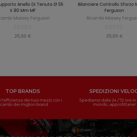
upporto Anello Di Tenuta Ø 55
Bilanciere Controllo Sforzo
AGGIUNGI AL CARRELLO
AGGIUNGI AL CARREL
X 80 Mm MF
Ferguson
cambi Massey Ferguson
Ricambi Massey Fergu
25,00 €
25,00 €
TOP BRANDS
SPEDIZIONI VELOC
 l'efficienza dei tuoi mezzi con i
Spediamo dalle 24 / 72 ore in t
icambi dei migliori brand
mondo, approfittane!