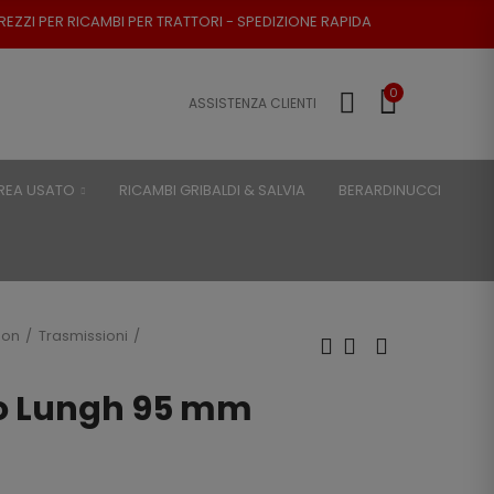
PER TRATTORI - SPEDIZIONE RAPIDA - RESO POSSIBILE
0
ASSISTENZA CLIENTI
REA USATO
RICAMBI GRIBALDI & SALVIA
BERARDINUCCI
son
Trasmissioni
zo Lungh 95 mm