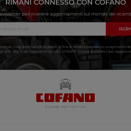
RIMANI CONNESSO CON COFANO
a newsletter per ricevere aggiornamenti sul mondo dei ricambi
ISCRI
nali. I dati sono raccolti e gestiti al fine di rendere possibile lo svolgimento de
 gli artt. 13 e 14 del Regolamento (UE) 2016/679. Prima di inviare i dati leggere le