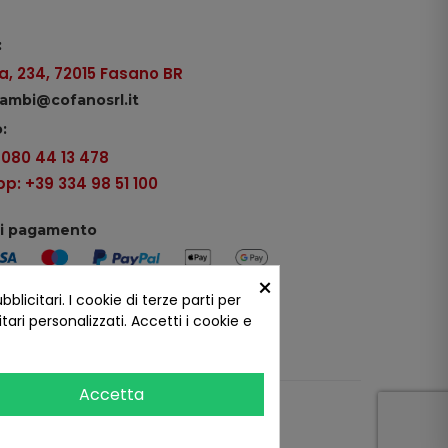
:
, 234, 72015 Fasano BR
icambi@cofanosrl.it
:
9 080 44 13 478
: +39 334 98 51 100
di pagamento
×
icitari. I cookie di terze parti per
ui social
ari personalizzati. Accetti i cookie e
Accetta