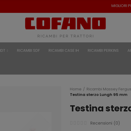
MIGLIORI PREZZI PER RICAMBI 
NDT
RICAMBI SDF
RICAMBI CASE IH
RICAMBI PERKINS
A
Home
Ricambi Massey Fergu
Testina sterzo Lungh 95 mm
Testina ster
Recensioni (
0
)