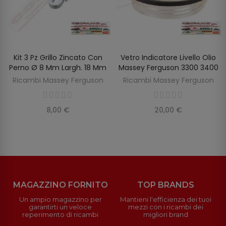
Kit 3 Pz Grillo Zincato Con
Vetro Indicatore Livello Olio
SCOPRIRE
AGGIUNGI AL CARRELLO
Perno Ø 8 Mm Largh. 18 Mm
Massey Ferguson 3300 3400
Ricambi Massey Ferguson
Ricambi Massey Ferguson
8,00 €
20,00 €
MAGAZZINO FORNITO
TOP BRANDS
Un ampio magazzino per
Mantieni l'efficienza dei tuoi
garantirti un veloce
mezzi con i ricambi dei
reperimento di ricambi
migliori brand