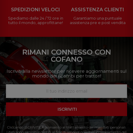
SPEDIZIONI VELOCI
ASSISTENZA CLIENTI
Spediamo dalle 24 / 72 ore in
Garantiamo una puntuale
tutto il mondo, approfittane!
assistenza pre e post vendita
RIMANI CONNESSO CON
COFANO
Iscriviti alla newsletter per ricevere aggiornamenti sul
mondo dei ricambi per trattori!
ISCRIVITI
Cliccando ISCRIVITI: Acconsento al trattamento dei miei dati personali.
I dati sono raccolti e gestiti al fine di rendere possibile lo svolgimento del