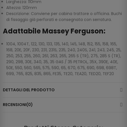
Larghezza: 110mm
Altezza: 120mm
Descrizione: Conviene per cabina trattore o officina. Buchi
di fissaggio già perforati e consegnata con serratura.
Adattabile Massey Ferguson:
1004, 1004T, 122, 130, 133, 135, 140, 145, 148, 152, 155, 158, 165,
168, 20E, 20F, 230, 231, 231S, 235, 240, 240S, 241, 243, 245, 25,
250, 253, 255, 260, 261, 263, 265, 265 S (TR), 275, 285 S (TR),
290, 298, 30E, 340, 35, 35 GAS / 35 PETROL, 35X, 390E, 40E,
50E, 550, 560, 565, 575, 590, 65, 670, 675, 690, 698, 698T,
699, 765, 825, 835, 865, FE35, TE20, TEA20, TED20, TEF20
DETTAGLI DEL PRODOTTO
RECENSIONI(0)