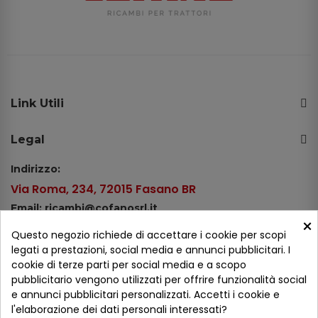
Link Utili
Legal
Indirizzo:
Via Roma, 234, 72015 Fasano BR
Email: ricambi@cofanosrl.it
×
Telefono:
Questo negozio richiede di accettare i cookie per scopi
Tel.: +39 080 44 13 478
legati a prestazioni, social media e annunci pubblicitari. I
cookie di terze parti per social media e a scopo
WhatsApp: +39 334 98 51 100
pubblicitario vengono utilizzati per offrire funzionalità social
e annunci pubblicitari personalizzati. Accetti i cookie e
Metodi di pagamento
l'elaborazione dei dati personali interessati?