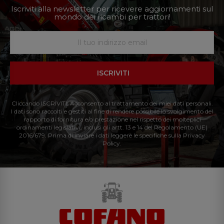
Iscriviti alla newsletter per ricevere aggiornamenti sul
mondo dei ricambi per trattori!
ISCRIVITI
Cliccando ISCRIVITI: Acconsento al trattamento dei miei dati personali.
I dati sono raccolti e gestiti al fine di rendere possibile lo svolgimento del
rapporto di fornitura e/o prestazione nel rispetto dei molteplici
ordinamenti legislativi, inclusi gli artt. 13 e 14 del Regolamento (UE)
2016/679. Prima di inviare i dati leggere le specifiche sulla Privacy
Policy.