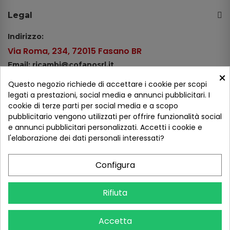
Legal
Indirizzo:
Via Roma, 234, 72015 Fasano BR
Email: ricambi@cofanosrl.it
×
Telefono:
Questo negozio richiede di accettare i cookie per scopi
Tel.: +39 080 44 13 478
legati a prestazioni, social media e annunci pubblicitari. I
cookie di terze parti per social media e a scopo
WhatsApp: +39 334 98 51 100
pubblicitario vengono utilizzati per offrire funzionalità social
e annunci pubblicitari personalizzati. Accetti i cookie e
Metodi di pagamento
l'elaborazione dei dati personali interessati?
Configura
Seguici sui social
Rifiuta
Accetta
COFANO S.R.L. - P.IVA 01254650748 - TUTTI I DIRITTI RISERVATI