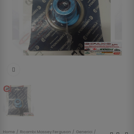
Clicca per allargare
Home
Ricambi Massey Ferguson
Generici