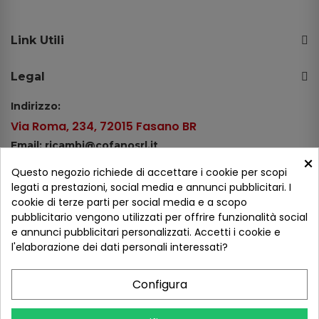
Link Utili
Legal
Indirizzo:
Via Roma, 234, 72015 Fasano BR
Email: ricambi@cofanosrl.it
×
Telefono:
Questo negozio richiede di accettare i cookie per scopi
Tel.: +39 080 44 13 478
legati a prestazioni, social media e annunci pubblicitari. I
cookie di terze parti per social media e a scopo
WhatsApp: +39 334 98 51 100
pubblicitario vengono utilizzati per offrire funzionalità social
e annunci pubblicitari personalizzati. Accetti i cookie e
Metodi di pagamento
l'elaborazione dei dati personali interessati?
Configura
Seguici sui social