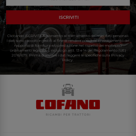
ISCRIVITI
Cliccando ISCRIVITI: Acconsento al trattamento dei miei dati personali.
I dati sono raccolti e gestiti al fine di rendere possibile lo svolgimento del
rapporto di fornitura e/o prestazione nel rispetto dei molteplici
ordinamenti legislativi, inclusi gli artt. 13 e 14 del Regolamento (UE)
2016/679. Prima di inviare i dati leggere le specifiche sulla Privacy
Policy.