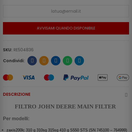
AVVISAMI QUANDO DISPONIBILE
SKU:
RE504836
DESCRIZIONE
FILTRO JOHN DEERE MAIN FILTER
Per modelli:
zaxis200lc 310 g 310sg 315sg 410 g S550 STS (SN 745100 – 764999)