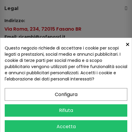
Legal
Indirizzo:
Via Roma, 234, 72015 Fasano BR
Email: ricambi@cofanosrl.it
×
Telefono:
Questo negozio richiede di accettare i cookie per scopi
Tel.: +39 080 44 13 478
legati a prestazioni, social media e annunci pubblicitari. I
cookie di terze parti per social media e a scopo
WhatsApp: +39 334 98 51 100
pubblicitario vengono utilizzati per offrire funzionalità social
e annunci pubblicitari personalizzati. Accetti i cookie e
Metodi di pagamento
l'elaborazione dei dati personali interessati?
Configura
Seguici sui social
Rifiuta
Accetta
COFANO S.R.L. - P.IVA 01254650748 - TUTTI I DIRITTI RISERVATI