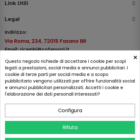
Link Utili
Legal
Indirizzo:
Via Roma, 234, 72015 Fasano BR
Email: ricambi@cofanosrl.it
×
Telefono:
Questo negozio richiede di accettare i cookie per scopi
Tel.: +39 080 44 13 478
legati a prestazioni, social media e annunci pubblicitari. I
cookie di terze parti per social media e a scopo
WhatsApp: +39 334 98 51 100
pubblicitario vengono utilizzati per offrire funzionalità social
e annunci pubblicitari personalizzati. Accetti i cookie e
Metodi di pagamento
l'elaborazione dei dati personali interessati?
Configura
Seguici sui social
Rifiuta