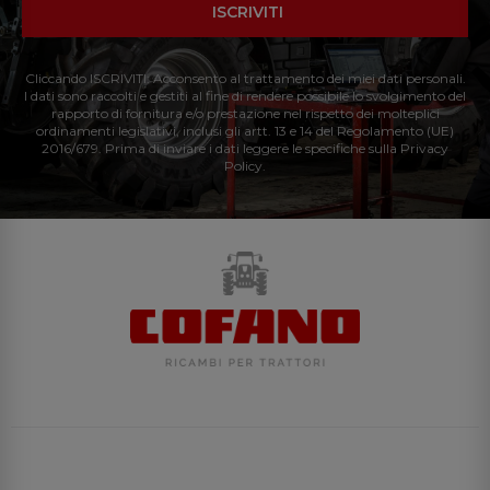
ISCRIVITI
Cliccando ISCRIVITI: Acconsento al trattamento dei miei dati personali.
I dati sono raccolti e gestiti al fine di rendere possibile lo svolgimento del
rapporto di fornitura e/o prestazione nel rispetto dei molteplici
ordinamenti legislativi, inclusi gli artt. 13 e 14 del Regolamento (UE)
2016/679. Prima di inviare i dati leggere le specifiche sulla Privacy
Policy.