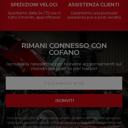
SPEDIZIONI VELOCI
ASSISTENZA CLIENTI
Spediamo dalle 24 / 72 ore in
Garantiamo una puntuale
tutto il mondo, approfittane!
assistenza pre e post vendita
RIMANI CONNESSO CON
COFANO
Iscriviti alla newsletter per ricevere aggiornamenti sul
mondo dei ricambi per trattori!
ISCRIVITI
Cliccando ISCRIVITI: Acconsento al trattamento dei miei dati personali.
I dati sono raccolti e gestiti al fine di rendere possibile lo svolgimento del
rapporto di fornitura e/o prestazione nel rispetto dei molteplici