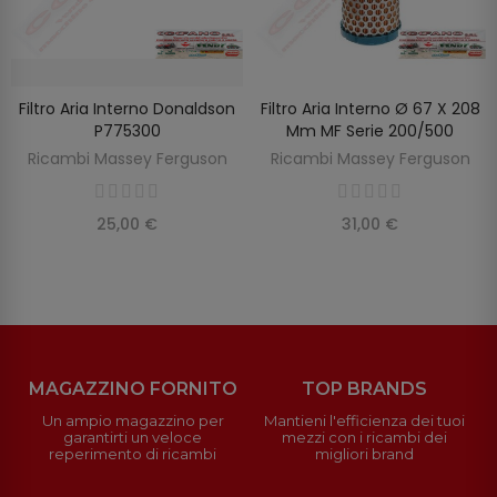
Filtro Aria Interno Donaldson
Filtro Aria Interno Ø 67 X 208
SCOPRIRE
AGGIUNGI AL CARRELLO
P775300
Mm MF Serie 200/500
Ricambi Massey Ferguson
Ricambi Massey Ferguson
25,00 €
31,00 €
MAGAZZINO FORNITO
TOP BRANDS
Un ampio magazzino per
Mantieni l'efficienza dei tuoi
garantirti un veloce
mezzi con i ricambi dei
reperimento di ricambi
migliori brand