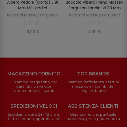
Albero Pedale (corto) L 91
Boccola Albero Freno Massey
AGGIUNGI AL CARRELLO
AGGIUNGI AL CARRELLO
Mm MF Landini
Ferguson Landini Ø 38 Mm
Ricambi Massey Ferguson
Ricambi Massey Ferguson
10,00 €
7,00 €
MAGAZZINO FORNITO
TOP BRANDS
Un ampio magazzino per
Mantieni l'efficienza dei tuoi
garantirti un veloce
mezzi con i ricambi dei
reperimento di ricambi
migliori brand
SPEDIZIONI VELOCI
ASSISTENZA CLIENTI
Spediamo dalle 24 / 72 ore in
Garantiamo una puntuale
tutto il mondo, approfittane!
assistenza pre e post vendita