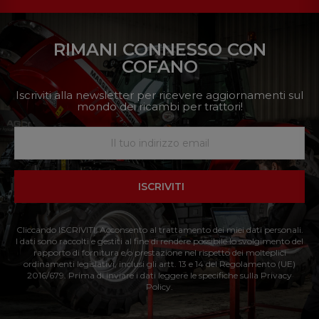
RIMANI CONNESSO CON
COFANO
Iscriviti alla newsletter per ricevere aggiornamenti sul
mondo dei ricambi per trattori!
ISCRIVITI
Cliccando ISCRIVITI: Acconsento al trattamento dei miei dati personali.
I dati sono raccolti e gestiti al fine di rendere possibile lo svolgimento del
rapporto di fornitura e/o prestazione nel rispetto dei molteplici
ordinamenti legislativi, inclusi gli artt. 13 e 14 del Regolamento (UE)
2016/679. Prima di inviare i dati leggere le specifiche sulla Privacy
Policy.