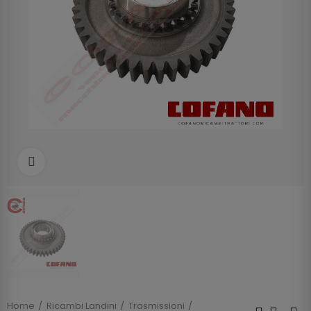
Clicca per allargare
Home
Ricambi Landini
Trasmissioni