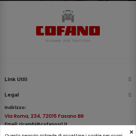
Link Utili
Legal
Indirizzo:
Via Roma, 234, 72015 Fasano BR
Email: ricambi@cofanosrl.it
×
Telefono:
Questo negozio richiede di accettare i cookie per scopi