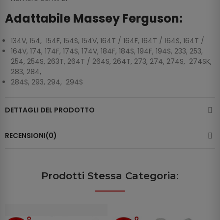
Adattabile Massey Ferguson:
134V, 154, 154F, 154S, 154V, 164T / 164F, 164T / 164S, 164T /
164V, 174, 174F, 174S, 174V, 184F, 184S, 194F, 194S, 233, 253,
254, 254S, 263T, 264T / 264S, 264T, 273, 274, 274S, 274SK,
283, 284,
284S, 293, 294, 294S
DETTAGLI DEL PRODOTTO
RECENSIONI(0)
Prodotti Stessa Categoria: