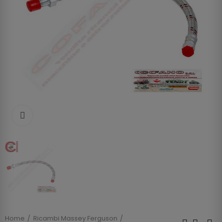
Clicca per allargare
Home
Ricambi Massey Ferguson