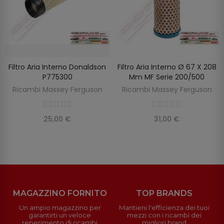
Filtro Aria Interno Donaldson
Filtro Aria Interno Ø 67 X 208
SCOPRIRE
AGGIUNGI AL CARRELLO
P775300
Mm MF Serie 200/500
Ricambi Massey Ferguson
Ricambi Massey Ferguson
25,00 €
31,00 €
MAGAZZINO FORNITO
TOP BRANDS
Un ampio magazzino per
Mantieni l'efficienza dei tuoi
garantirti un veloce
mezzi con i ricambi dei
reperimento di ricambi
migliori brand