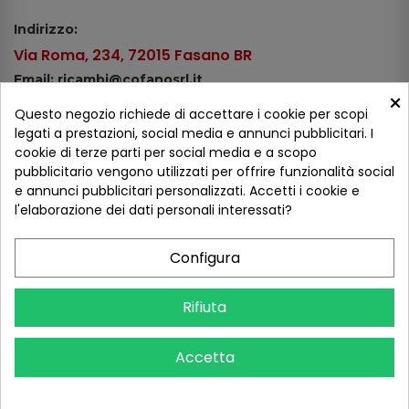
Indirizzo:
Via Roma, 234, 72015 Fasano BR
Email: ricambi@cofanosrl.it
×
Telefono:
Questo negozio richiede di accettare i cookie per scopi
Tel.: +39 080 44 13 478
legati a prestazioni, social media e annunci pubblicitari. I
cookie di terze parti per social media e a scopo
WhatsApp: +39 334 98 51 100
pubblicitario vengono utilizzati per offrire funzionalità social
e annunci pubblicitari personalizzati. Accetti i cookie e
Metodi di pagamento
l'elaborazione dei dati personali interessati?
Configura
Seguici sui social
Rifiuta
Accetta
COFANO S.R.L. - P.IVA 01254650748 - TUTTI I DIRITTI RISERVATI