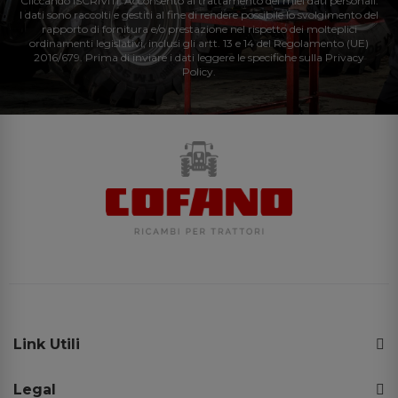
Cliccando ISCRIVITI: Acconsento al trattamento dei miei dati personali.
I dati sono raccolti e gestiti al fine di rendere possibile lo svolgimento del
rapporto di fornitura e/o prestazione nel rispetto dei molteplici
ordinamenti legislativi, inclusi gli artt. 13 e 14 del Regolamento (UE)
2016/679. Prima di inviare i dati leggere le specifiche sulla Privacy
Policy.
Link Utili
Legal