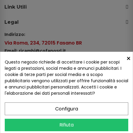
Link Utili
Legal
Indirizzo:
Via Roma, 234, 72015 Fasano BR
Email: ricambi@cofanosrl.it
×
Telefono:
Questo negozio richiede di accettare i cookie per scopi
Tel.: +39 080 44 13 478
legati a prestazioni, social media e annunci pubblicitari. I
cookie di terze parti per social media e a scopo
WhatsApp: +39 334 98 51 100
pubblicitario vengono utilizzati per offrire funzionalità social
e annunci pubblicitari personalizzati. Accetti i cookie e
Metodi di pagamento
l'elaborazione dei dati personali interessati?
Configura
Seguici sui social
Rifiuta