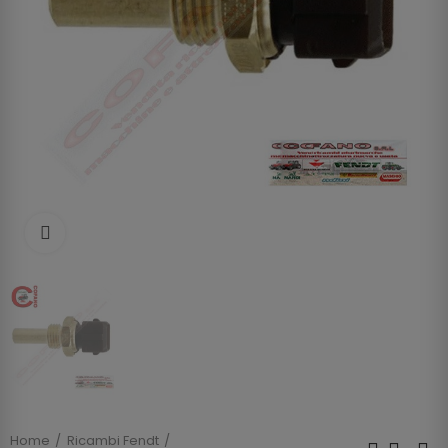
Clicca per allargare
Home
Ricambi Fendt