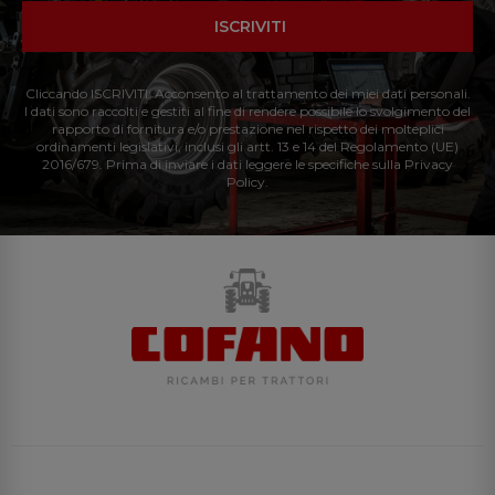
ISCRIVITI
Cliccando ISCRIVITI: Acconsento al trattamento dei miei dati personali.
I dati sono raccolti e gestiti al fine di rendere possibile lo svolgimento del
rapporto di fornitura e/o prestazione nel rispetto dei molteplici
ordinamenti legislativi, inclusi gli artt. 13 e 14 del Regolamento (UE)
2016/679. Prima di inviare i dati leggere le specifiche sulla Privacy
Policy.