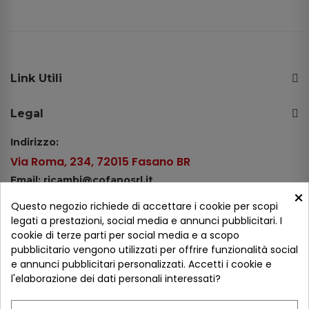
Link Utili
Legal
Indirizzo:
Via Roma, 234, 72015 Fasano BR
Email: ricambi@cofanosrl.it
×
Telefono:
Questo negozio richiede di accettare i cookie per scopi
Tel.: +39 080 44 13 478
legati a prestazioni, social media e annunci pubblicitari. I
cookie di terze parti per social media e a scopo
WhatsApp: +39 334 98 51 100
pubblicitario vengono utilizzati per offrire funzionalità social
e annunci pubblicitari personalizzati. Accetti i cookie e
Metodi di pagamento
l'elaborazione dei dati personali interessati?