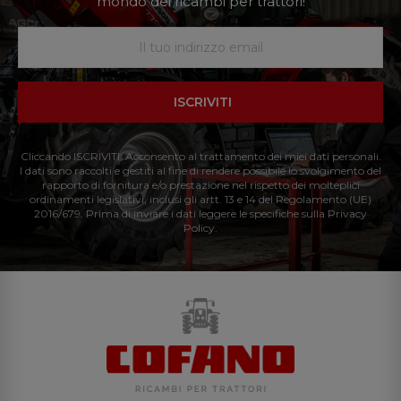
mondo dei ricambi per trattori!
ISCRIVITI
Cliccando ISCRIVITI: Acconsento al trattamento dei miei dati personali.
I dati sono raccolti e gestiti al fine di rendere possibile lo svolgimento del
rapporto di fornitura e/o prestazione nel rispetto dei molteplici
ordinamenti legislativi, inclusi gli artt. 13 e 14 del Regolamento (UE)
2016/679. Prima di inviare i dati leggere le specifiche sulla Privacy
Policy.