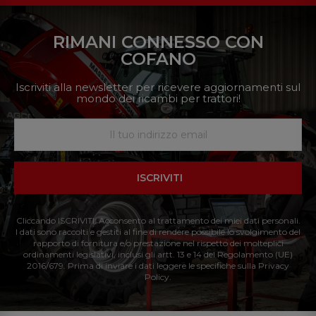
RIMANI CONNESSO CON
COFANO
Iscriviti alla newsletter per ricevere aggiornamenti sul
mondo dei ricambi per trattori!
ISCRIVITI
Cliccando ISCRIVITI: Acconsento al trattamento dei miei dati personali.
I dati sono raccolti e gestiti al fine di rendere possibile lo svolgimento del
rapporto di fornitura e/o prestazione nel rispetto dei molteplici
ordinamenti legislativi, inclusi gli artt. 13 e 14 del Regolamento (UE)
2016/679. Prima di inviare i dati leggere le specifiche sulla Privacy
Policy.