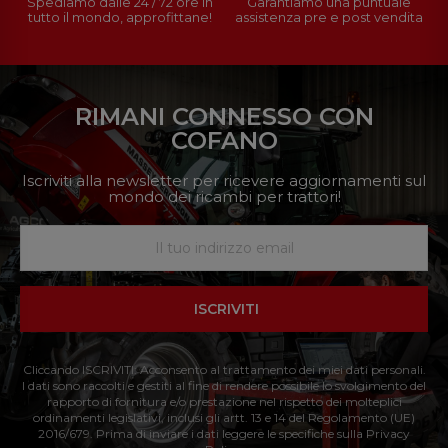
Spediamo dalle 24 / 72 ore in
Garantiamo una puntuale
tutto il mondo, approfittane!
assistenza pre e post vendita
RIMANI CONNESSO CON
COFANO
Iscriviti alla newsletter per ricevere aggiornamenti sul
mondo dei ricambi per trattori!
ISCRIVITI
Cliccando ISCRIVITI: Acconsento al trattamento dei miei dati personali.
I dati sono raccolti e gestiti al fine di rendere possibile lo svolgimento del
rapporto di fornitura e/o prestazione nel rispetto dei molteplici
ordinamenti legislativi, inclusi gli artt. 13 e 14 del Regolamento (UE)
2016/679. Prima di inviare i dati leggere le specifiche sulla Privacy