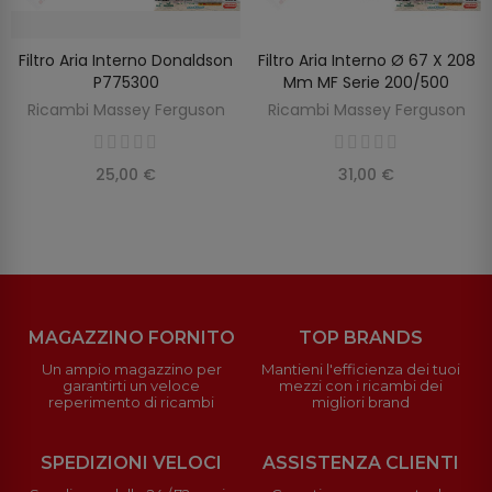
Filtro Aria Interno Donaldson
Filtro Aria Interno Ø 67 X 208
SCOPRIRE
AGGIUNGI AL CARRELLO
P775300
Mm MF Serie 200/500
Ricambi Massey Ferguson
Ricambi Massey Ferguson
25,00 €
31,00 €
MAGAZZINO FORNITO
TOP BRANDS
Un ampio magazzino per
Mantieni l'efficienza dei tuoi
garantirti un veloce
mezzi con i ricambi dei
reperimento di ricambi
migliori brand
SPEDIZIONI VELOCI
ASSISTENZA CLIENTI