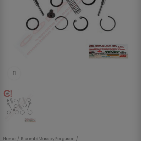
Clicca per allargare
Home
Ricambi Massey Ferguson