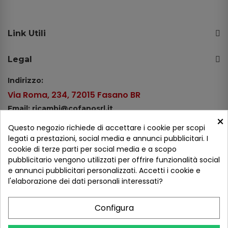
Link Utili
Legal
Indirizzo:
Via Roma, 234, 72015 Fasano BR
Email: ricambi@cofanosrl.it
×
Telefono:
Questo negozio richiede di accettare i cookie per scopi
Tel.: +39 080 44 13 478
legati a prestazioni, social media e annunci pubblicitari. I
cookie di terze parti per social media e a scopo
WhatsApp: +39 334 98 51 100
pubblicitario vengono utilizzati per offrire funzionalità social
e annunci pubblicitari personalizzati. Accetti i cookie e
Metodi di pagamento
l'elaborazione dei dati personali interessati?
Configura
Seguici sui social