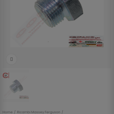
Clicca per allargare
Home
Ricambi Massey Ferguson