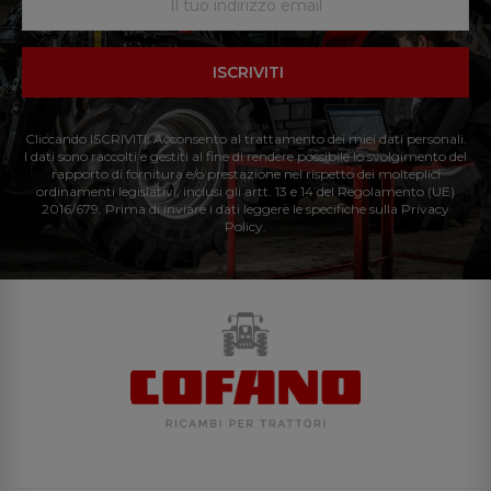
ISCRIVITI
Cliccando ISCRIVITI: Acconsento al trattamento dei miei dati personali.
I dati sono raccolti e gestiti al fine di rendere possibile lo svolgimento del
rapporto di fornitura e/o prestazione nel rispetto dei molteplici
ordinamenti legislativi, inclusi gli artt. 13 e 14 del Regolamento (UE)
2016/679. Prima di inviare i dati leggere le specifiche sulla Privacy
Policy.