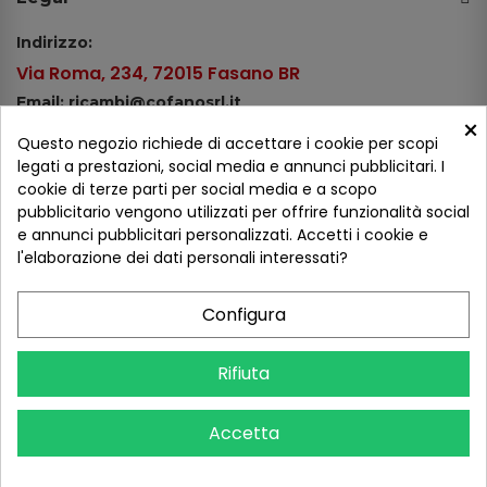
Indirizzo:
Via Roma, 234, 72015 Fasano BR
Email: ricambi@cofanosrl.it
×
Telefono:
Questo negozio richiede di accettare i cookie per scopi
Tel.: +39 080 44 13 478
legati a prestazioni, social media e annunci pubblicitari. I
cookie di terze parti per social media e a scopo
WhatsApp: +39 334 98 51 100
pubblicitario vengono utilizzati per offrire funzionalità social
e annunci pubblicitari personalizzati. Accetti i cookie e
Metodi di pagamento
l'elaborazione dei dati personali interessati?
Configura
Seguici sui social
Rifiuta
Accetta
COFANO S.R.L. - P.IVA 01254650748 - TUTTI I DIRITTI RISERVATI