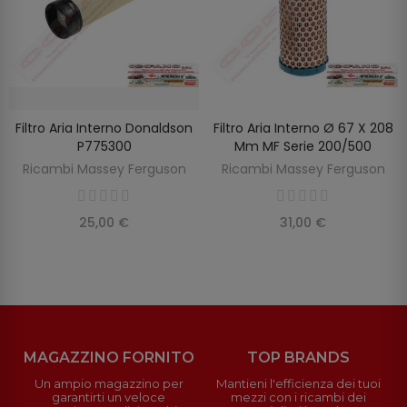
Filtro Aria Interno Donaldson
Filtro Aria Interno Ø 67 X 208
SCOPRIRE
AGGIUNGI AL CARRELLO
P775300
Mm MF Serie 200/500
Ricambi Massey Ferguson
Ricambi Massey Ferguson
25,00 €
31,00 €
MAGAZZINO FORNITO
TOP BRANDS
Un ampio magazzino per
Mantieni l'efficienza dei tuoi
garantirti un veloce
mezzi con i ricambi dei