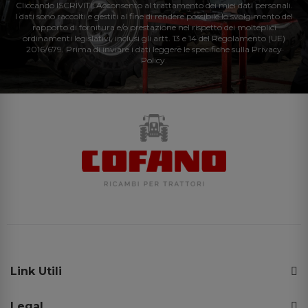
Cliccando ISCRIVITI: Acconsento al trattamento dei miei dati personali.
I dati sono raccolti e gestiti al fine di rendere possibile lo svolgimento del
rapporto di fornitura e/o prestazione nel rispetto dei molteplici
ordinamenti legislativi, inclusi gli artt. 13 e 14 del Regolamento (UE)
2016/679. Prima di inviare i dati leggere le specifiche sulla Privacy
Policy.
Link Utili
Legal