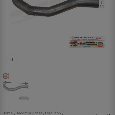
Clicca per allargare
Home
Ricambi Massey Ferguson