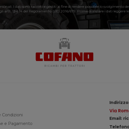
nali. I dati sono raccolti e gestiti al fine di rendere possibile lo svolgimento de
 gli artt. 13 e 14 del Regolamento (UE) 2016/679. Prima di inviare i dati leggere le
Indirizzo
Via Roma
e Condizioni
Email: r
e e Pagamento
Telefono