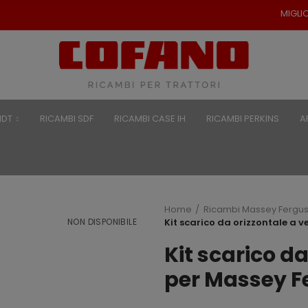
MIGLIORI PREZZI PER RI
NDT
RICAMBI SDF
RICAMBI CASE IH
RICAMBI PERKINS
A
Home
Ricambi Massey Fergu
NON DISPONIBILE
Kit scarico da orizzontale a v
Kit scarico da
per Massey F