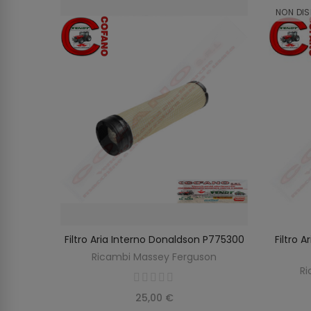
NON DIS
rguson
Filtro Aria Interno Donaldson P775300
Filtro 
O
AGGIUNGI AL CARRELLO
on
Ricambi Massey Ferguson
Ri
25,00 €