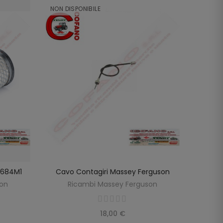
NON DISPONIBILE
NON DI
98684M1
Cavo Contagiri Massey Ferguson
Cavo
SCOPRIRE
LO
son
Ricambi Massey Ferguson
R
18,00 €