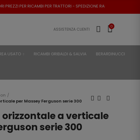
CAMBI PER TRATTORI - SPEDIZIONE RAPIDA - RESO POSSIBILE
0
ASSISTENZA CLIENTI
REA USATO
RICAMBI GRIBALDI & SALVIA
BERARDINUCCI
son
erticale per Massey Ferguson serie 300
 orizzontale a verticale
erguson serie 300