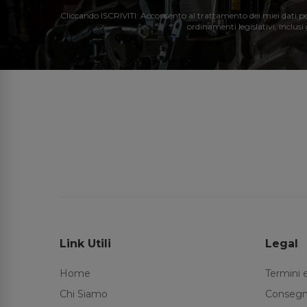
Cliccando ISCRIVITI: Acconsento al trattamento dei miei dati perso
ordinamenti legislativi, inclusi
Link Utili
Legal
Home
Termini 
Chi Siamo
Consegn