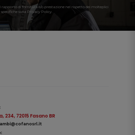
l rapporto di fornitura e/o prestazione nel rispetto dei molteplici
 specifiche sulla Privacy Policy.
:
, 234, 72015 Fasano BR
icambi@cofanosrl.it
: