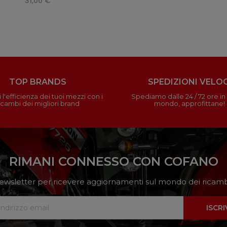
31,00 €
TOP BRANDS
SPEDIZIONI VELOC
 l'efficienza dei tuoi mezzi con i
Spediamo dalle 24 / 72 ore in t
icambi dei migliori brand
mondo, approfittane!
RIMANI CONNESSO CON COFANO
a newsletter per ricevere aggiornamenti sul mondo dei ricambi
ISCRI