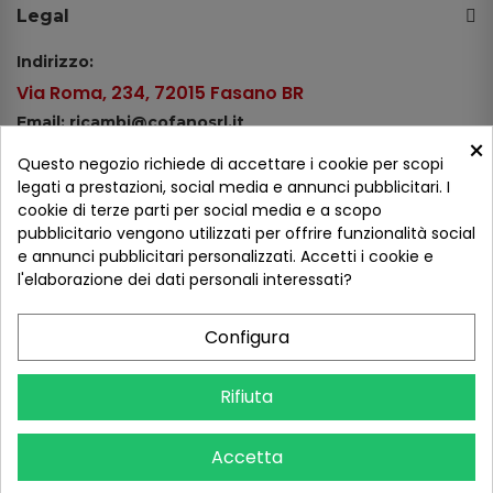
Legal
Indirizzo:
Via Roma, 234, 72015 Fasano BR
Email: ricambi@cofanosrl.it
×
Telefono:
Questo negozio richiede di accettare i cookie per scopi
Tel.: +39 080 44 13 478
legati a prestazioni, social media e annunci pubblicitari. I
cookie di terze parti per social media e a scopo
WhatsApp: +39 334 98 51 100
pubblicitario vengono utilizzati per offrire funzionalità social
e annunci pubblicitari personalizzati. Accetti i cookie e
Metodi di pagamento
l'elaborazione dei dati personali interessati?
Configura
Seguici sui social
Rifiuta
Accetta
COFANO S.R.L. - P.IVA 01254650748 - TUTTI I DIRITTI RISERVATI