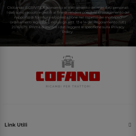
Cliccando ISCRIVITI: Acconsento al trattamento dei miei dati personali.
I dati sono raccolti e gestiti al fine di rendere possibile lo svolgimento del
rapporto di fornitura e/o prestazione nel rispetto dei molteplici
ordinamenti legislativi, inclusi gli artt. 13 e 14 del Regolamento (UE)
2016/679. Prima di inviare i dati leggere le specifiche sulla Privacy
Policy.
Link Utili