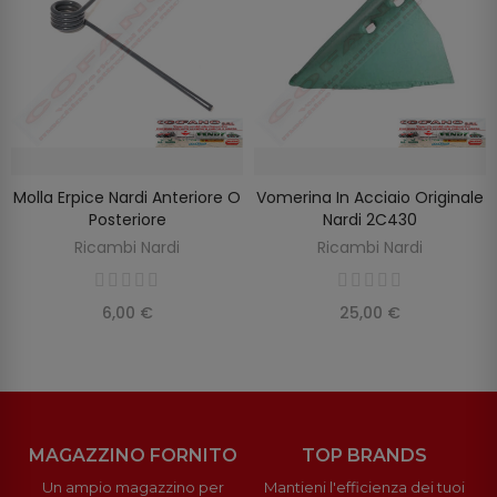
Molla Erpice Nardi Anteriore O
Vomerina In Acciaio Originale
SELEZIONA OPZIONI
AGGIUNGI AL CARRELLO
Posteriore
Nardi 2C430
Ricambi Nardi
Ricambi Nardi
6,00 €
25,00 €
MAGAZZINO FORNITO
TOP BRANDS
Un ampio magazzino per
Mantieni l'efficienza dei tuoi