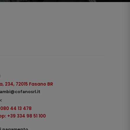
:
, 234, 72015 Fasano BR
icambi@cofanosrl.it
:
9 080 44 13 478
: +39 334 98 51 100
di pagamento