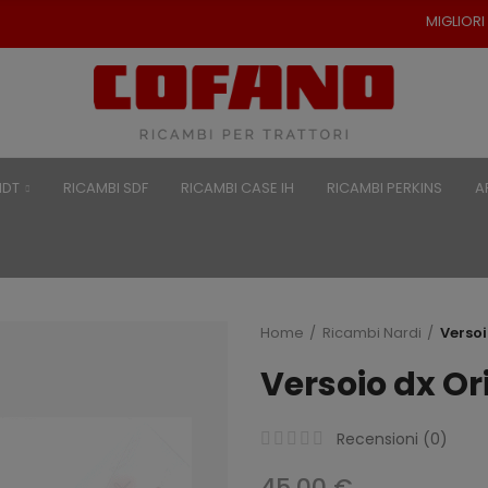
MIGLIORI PREZZI PER RICAMBI
NDT
RICAMBI SDF
RICAMBI CASE IH
RICAMBI PERKINS
A
Home
Ricambi Nardi
Versoi
Versoio dx Or
Recensioni (
0
)
45,00 €