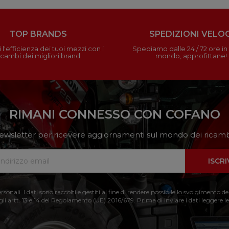
TOP BRANDS
SPEDIZIONI VELOC
 l'efficienza dei tuoi mezzi con i
Spediamo dalle 24 / 72 ore in t
icambi dei migliori brand
mondo, approfittane!
RIMANI CONNESSO CON COFANO
a newsletter per ricevere aggiornamenti sul mondo dei ricambi
ISCRI
nali. I dati sono raccolti e gestiti al fine di rendere possibile lo svolgimento de
 gli artt. 13 e 14 del Regolamento (UE) 2016/679. Prima di inviare i dati leggere le