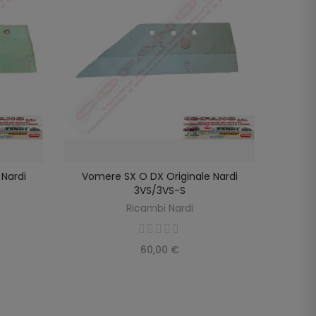
Nardi
Vomere SX O DX Originale Nardi
Molla T
SELEZIONA OPZIONI
3VS/3VS-S
Ricambi Nardi
60,00 €