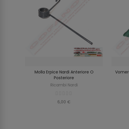
1CS43
Molla Erpice Nardi Anteriore O
Vomeri
SELEZIONA OPZIONI
O
Posteriore
Ricambi Nardi
6,00 €