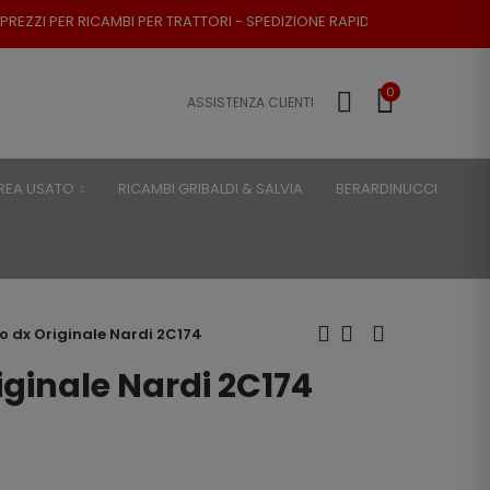
 PER TRATTORI - SPEDIZIONE RAPIDA - RESO POSSIBILE
0
ASSISTENZA CLIENTI
REA USATO
RICAMBI GRIBALDI & SALVIA
BERARDINUCCI
o dx Originale Nardi 2C174
iginale Nardi 2C174