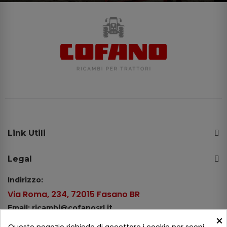
Link Utili
Legal
Indirizzo:
Via Roma, 234, 72015 Fasano BR
Email: ricambi@cofanosrl.it
×
Telefono: