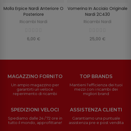
Molla Erpice Nardi Anteriore O
Vomerina In Acciaio Originale
SELEZIONA OPZIONI
AGGIUNGI AL CARRELLO
Posteriore
Nardi 2C430
Ricambi Nardi
Ricambi Nardi
6,00 €
25,00 €
MAGAZZINO FORNITO
TOP BRANDS
Un ampio magazzino per
Mantieni l'efficienza dei tuoi
garantirti un veloce
mezzi con i ricambi dei
reperimento di ricambi
migliori brand
SPEDIZIONI VELOCI
ASSISTENZA CLIENTI
Spediamo dalle 24 / 72 ore in
Garantiamo una puntuale
tutto il mondo, approfittane!
assistenza pre e post vendita