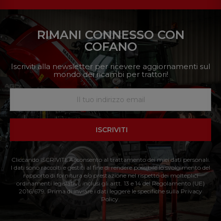
RIMANI CONNESSO CON
COFANO
Iscriviti alla newsletter per ricevere aggiornamenti sul
mondo dei ricambi per trattori!
ISCRIVITI
Cliccando ISCRIVITI: Acconsento al trattamento dei miei dati personali.
I dati sono raccolti e gestiti al fine di rendere possibile lo svolgimento del
rapporto di fornitura e/o prestazione nel rispetto dei molteplici
ordinamenti legislativi, inclusi gli artt. 13 e 14 del Regolamento (UE)
2016/679. Prima di inviare i dati leggere le specifiche sulla Privacy
Policy.