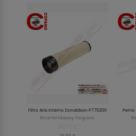
reno
Filtro Aria Interno Donaldson P775300
Perno 
O
AGGIUNGI AL CARRELLO
96M91
Ricambi Massey Ferguson
Ri
on
25,00 €