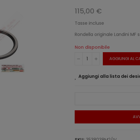
115,00 €
Tasse incluse
Rondella originale Landini MF
Non disponibile
AGGIUNGI AL C
Aggiungi alla lista dei desi
AVV
SKU:
3538038M2/IV