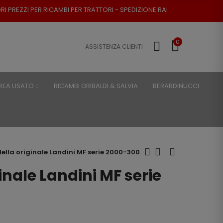
ICAMBI PER TRATTORI - SPEDIZIONE RAPIDA - RESO POSSIBILE
0
ASSISTENZA CLIENTI
REA USATO
RICAMBI GRIBALDI & SALVIA
BERARDINUCCI
ella originale Landini MF serie 2000-300
inale Landini MF serie