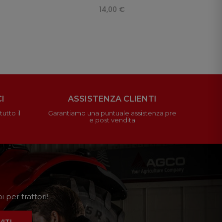
14,00 €
I
ASSISTENZA CLIENTI
utto il
Garantiamo una puntuale assistenza pre
e post vendita
 per trattori!