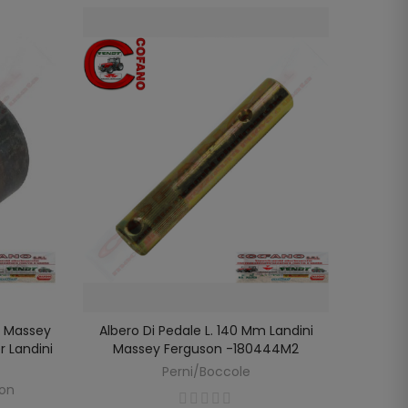
r Massey
Albero Di Pedale L. 140 Mm Landini
Alber
LO
AGGIUNGI AL CARRELLO
r Landini
Massey Ferguson -180444M2
Perni/Boccole
R
son