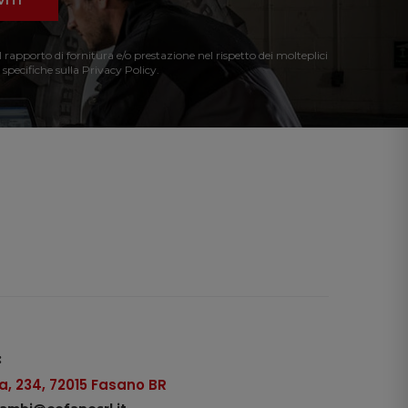
VITI
l rapporto di fornitura e/o prestazione nel rispetto dei molteplici
 specifiche sulla Privacy Policy.
:
, 234, 72015 Fasano BR