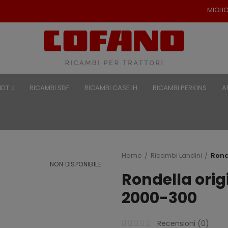
MIGLIORI PREZZI PER R
NDT
RICAMBI SDF
RICAMBI CASE IH
RICAMBI PERKINS
A
Home
Ricambi Landini
Rond
NON DISPONIBILE
Rondella orig
2000-300
Recensioni (
0
)