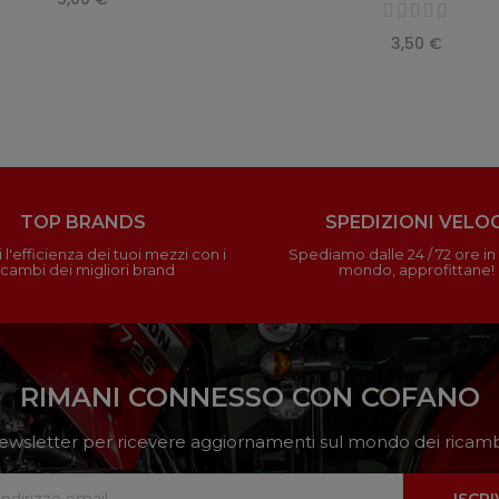
3,50 €
TOP BRANDS
SPEDIZIONI VELOC
 l'efficienza dei tuoi mezzi con i
Spediamo dalle 24 / 72 ore in t
icambi dei migliori brand
mondo, approfittane!
RIMANI CONNESSO CON COFANO
a newsletter per ricevere aggiornamenti sul mondo dei ricambi