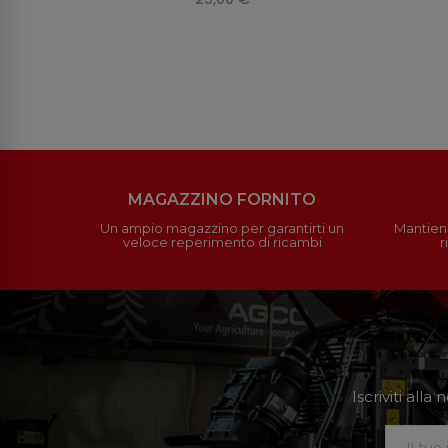
MAGAZZINO FORNITO
Un ampio magazzino per garantirti un
Mantieni
veloce reperimento di ricambi
r
Iscriviti all