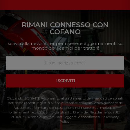
RIMANI CONNESSO CON
COFANO
Iscriviti alla newsletter per ricevere aggiornamenti sul
mondo dei ricambi per trattori!
ISCRIVITI
Cliccando ISCRIVITI: Acconsento al trattamento dei miei dati personali.
I dati sono raccolti e gestiti al fine di rendere possibile lo svolgimento del
rapporto di fornitura e/o prestazione nel rispetto dei molteplici
ordinamenti legislativi, inclusi gli artt. 13 e 14 del Regolamento (UE)
2016/679. Prima di inviare i dati leggere le specifiche sulla Privacy
Policy.