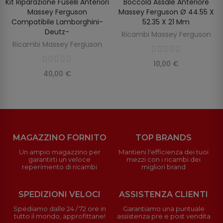
Kit Riparazione Fuselli Anteriori
Boccola Assale Anteriore
AGGIUNGI AL CARRELLO
AGGIUNGI AL CARRELLO
Massey Ferguson
Massey Ferguson Ø 44.55 X
Compatibile Lamborghini-
52.35 X 21 Mm
Deutz-
Ricambi Massey Ferguson
Ricambi Massey Ferguson
10,00 €
40,00 €
MAGAZZINO FORNITO
TOP BRANDS
Un ampio magazzino per
Mantieni l'efficienza dei tuoi
garantirti un veloce
mezzi con i ricambi dei
reperimento di ricambi
migliori brand
SPEDIZIONI VELOCI
ASSISTENZA CLIENTI
Spediamo dalle 24 / 72 ore in
Garantiamo una puntuale
tutto il mondo, approfittane!
assistenza pre e post vendita