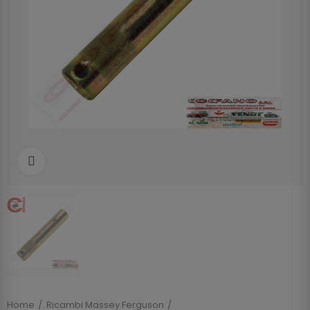
Clicca per allargare
Home
Ricambi Massey Ferguson