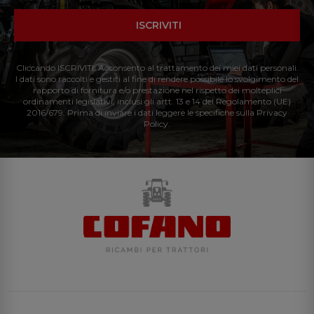
ISCRIVITI
Cliccando ISCRIVITI: Acconsento al trattamento dei miei dati personali.
I dati sono raccolti e gestiti al fine di rendere possibile lo svolgimento del
rapporto di fornitura e/o prestazione nel rispetto dei molteplici
ordinamenti legislativi, inclusi gli artt. 13 e 14 del Regolamento (UE)
2016/679. Prima di inviare i dati leggere le specifiche sulla Privacy
Policy.