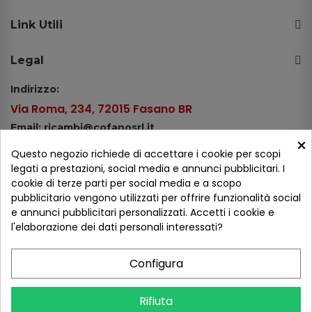
Link Utili
Legal
Indirizzo:
Via Roma, 234, 72015 Fasano BR
Email: ricambi@cofanosrl.it
×
Telefono:
Questo negozio richiede di accettare i cookie per scopi
Tel.: +39 080 44 13 478
legati a prestazioni, social media e annunci pubblicitari. I
cookie di terze parti per social media e a scopo
WhatsApp: +39 334 98 51 100
pubblicitario vengono utilizzati per offrire funzionalità social
e annunci pubblicitari personalizzati. Accetti i cookie e
Metodi di pagamento
l'elaborazione dei dati personali interessati?
Configura
Seguici sui social
Rifiuta