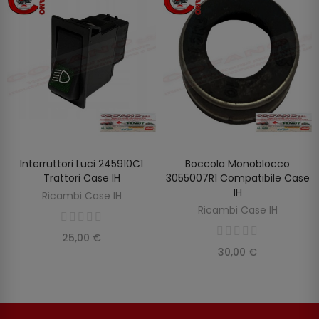
Interruttori Luci 245910C1
Boccola Monoblocco
AGGIUNGI AL CARRELLO
AGGIUNGI AL CARRELLO
Trattori Case IH
3055007R1 Compatibile Case
IH
Ricambi Case IH
Ricambi Case IH
25,00 €
30,00 €