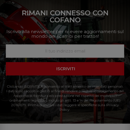
RIMANI CONNESSO CON
COFANO
Iscriviti alla newsletter per ricevere aggiornamenti sul
mondo dei ricambi per trattori!
ISCRIVITI
Cliccando ISCRIVITI: Acconsento al trattamento dei miei dati personali.
I dati sono raccolti e gestiti al fine di rendere possibile lo svolgimento del
rapporto di fornitura e/o prestazione nel rispetto dei molteplici
ordinamenti legislativi, inclusi gli artt. 13 e 14 del Regolamento (UE)
2016/679. Prima di inviare i dati leggere le specifiche sulla Privacy
Policy.