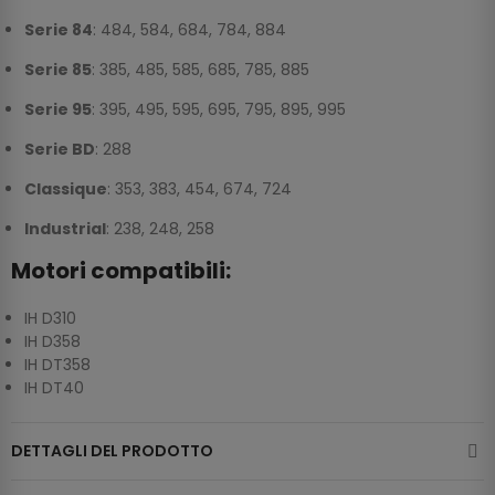
Serie 84
: 484, 584, 684, 784, 884
Serie 85
: 385, 485, 585, 685, 785, 885
Serie 95
: 395, 495, 595, 695, 795, 895, 995
Serie BD
: 288
Classique
: 353, 383, 454, 674, 724
Industrial
: 238, 248, 258
Motori compatibili:
IH D310
IH D358
IH DT358
IH DT40
DETTAGLI DEL PRODOTTO