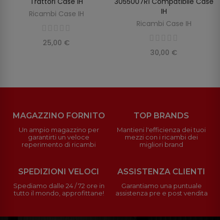
Trattori Case IH
3055007R1 Compatibile Case
IH
Ricambi Case IH
Ricambi Case IH
25,00 €
30,00 €
MAGAZZINO FORNITO
TOP BRANDS
Un ampio magazzino per
Mantieni l'efficienza dei tuoi
garantirti un veloce
mezzi con i ricambi dei
reperimento di ricambi
migliori brand
SPEDIZIONI VELOCI
ASSISTENZA CLIENTI
Spediamo dalle 24 / 72 ore in
Garantiamo una puntuale
tutto il mondo, approfittane!
assistenza pre e post vendita