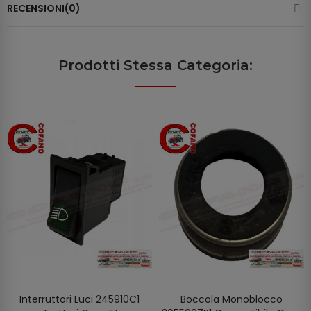
RECENSIONI(0)
Prodotti Stessa Categoria:
Interruttori Luci 245910C1
Boccola Monoblocco
AGGIUNGI AL CARRELLO
AGGIUNGI AL CARRELLO