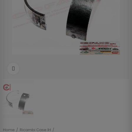
Clicca per allargare
Home
Ricambi Case IH