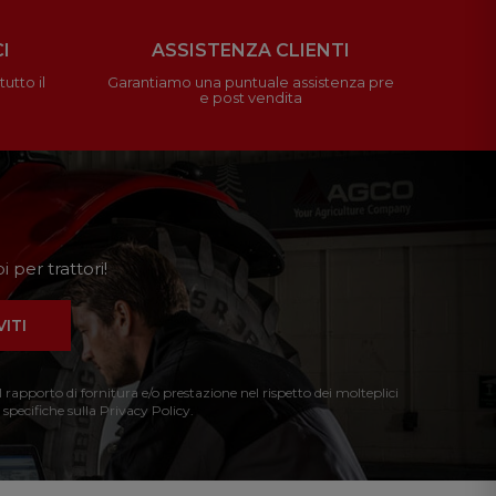
I
ASSISTENZA CLIENTI
utto il
Garantiamo una puntuale assistenza pre
e post vendita
 per trattori!
VITI
l rapporto di fornitura e/o prestazione nel rispetto dei molteplici
 specifiche sulla Privacy Policy.