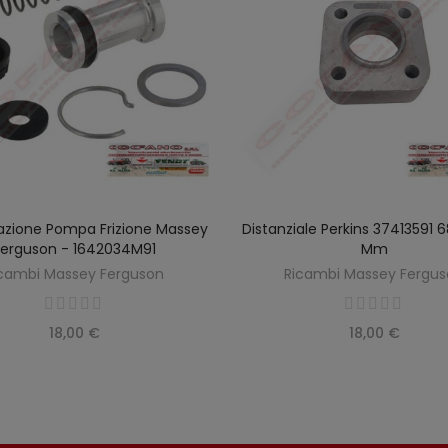
razione Pompa Frizione Massey
Distanziale Perkins 37413591 
SCOPRIRE
AGGIUNGI AL CARREL
Ferguson - 1642034M91
Mm
cambi Massey Ferguson
Ricambi Massey Fergu
18,00 €
18,00 €