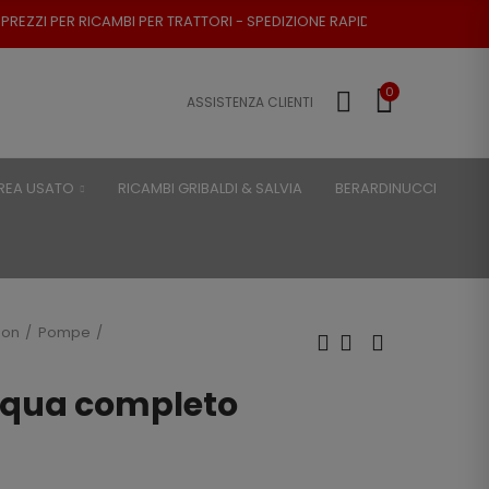
I PER TRATTORI - SPEDIZIONE RAPIDA - RESO POSSIBILE
0
ASSISTENZA CLIENTI
REA USATO
RICAMBI GRIBALDI & SALVIA
BERARDINUCCI
son
Pompe
cqua completo