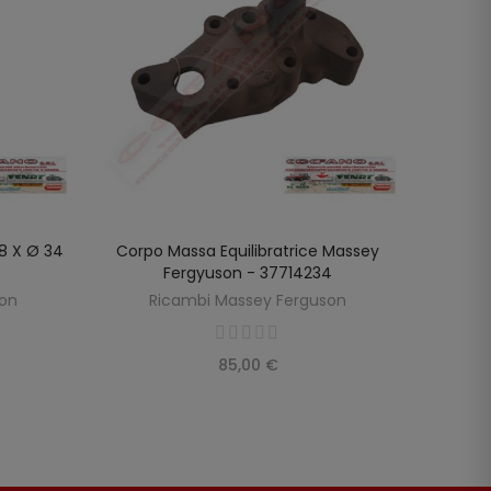
68 X Ø 34
Corpo Massa Equilibratrice Massey
Pompa
LO
AGGIUNGI AL CARRELLO
Fergyuson - 37714234
R
son
Ricambi Massey Ferguson
85,00 €