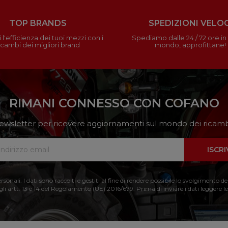
TOP BRANDS
SPEDIZIONI VELOC
 l'efficienza dei tuoi mezzi con i
Spediamo dalle 24 / 72 ore in t
icambi dei migliori brand
mondo, approfittane!
RIMANI CONNESSO CON COFANO
a newsletter per ricevere aggiornamenti sul mondo dei ricambi
ISCRI
nali. I dati sono raccolti e gestiti al fine di rendere possibile lo svolgimento de
 gli artt. 13 e 14 del Regolamento (UE) 2016/679. Prima di inviare i dati leggere le