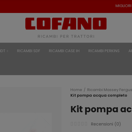
MIGLIORI PREZZI PER RICAMB
NDT
RICAMBI SDF
RICAMBI CASE IH
RICAMBI PERKINS
A
Home
Ricambi Massey Fergu
Kit pompa acqua completo
Kit pompa a
Recensioni (
0
)