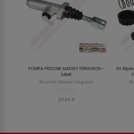
 100
POMPA FRIZIONE MASSEY FERGUSON -
Kit Ripa
O
AGGIUNGI AL CARRELLO
SAME
Ricambi Massey Ferguson
Ri
211,34 €