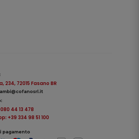
:
, 234, 72015 Fasano BR
icambi@cofanosrl.it
:
9 080 44 13 478
: +39 334 98 51 100
di pagamento