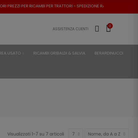
CAMBI PER TRATTORI - SPEDIZIONE RAPIDA - RESO POSSIBILE
0
ASSISTENZA CLIENTI
REA USATO
RICAMBI GRIBALDI & SALVIA
BERARDINUCCI
Visualizzati 1-7 su 7 articoli
7
Nome, da A a Z