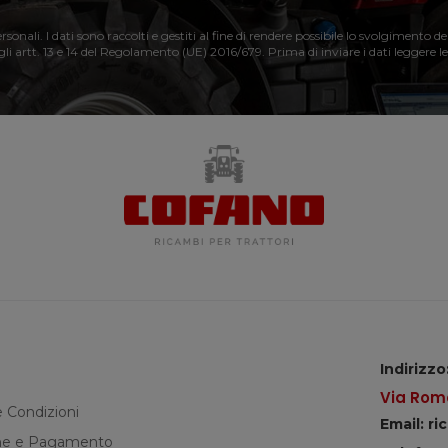
nali. I dati sono raccolti e gestiti al fine di rendere possibile lo svolgimento de
 gli artt. 13 e 14 del Regolamento (UE) 2016/679. Prima di inviare i dati leggere le
Indirizzo
Via Roma
e Condizioni
Email: r
e e Pagamento