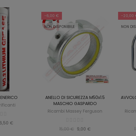
-6,00 €
-20,00
NON DISPONIBILE
NON DIS
ENERICO
ANELLO DI SICUREZZA M50x1.5
AVVOLG
SCOPRIRE
AL CARRELLO
MASCHIO GASPARDO
rificanti
Ricambi Massey Ferguson
Rica
6,50 €
15,00 €
9,00 €