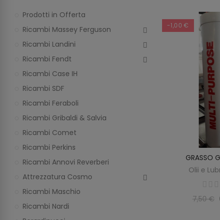
Prodotti in Offerta
-1,00 €
Ricambi Massey Ferguson
Ricambi Landini
Ricambi Fendt
Ricambi Case IH
Ricambi SDF
Ricambi Feraboli
Ricambi Gribaldi & Salvia
Ricambi Comet
Ricambi Perkins
GRASSO G
AGGIUNGI 
Ricambi Annovi Reverberi
Olii e Lub
Attrezzatura Cosmo
Ricambi Maschio
7,50 €
Ricambi Nardi