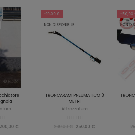
-10,00 €
-50,00
NON DISPONIBILE
NON DIS
chiatore
TRONCARAMI PNEUMATICO 3
TRONC
RIRE
SCOPRIRE
gnola
METRI
zatura
Attrezzatura
200,00 €
260,00 €
250,00 €
2