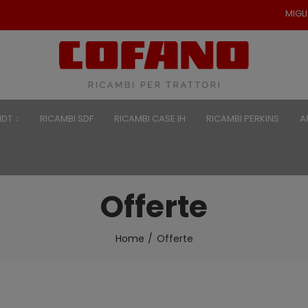
MIGLIORI PREZZI PER RI
NDT
RICAMBI SDF
RICAMBI CASE IH
RICAMBI PERKINS
A
Offerte
Home
Offerte