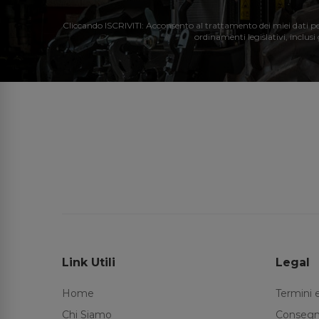
Cliccando ISCRIVITI: Acconsento al trattamento dei miei dati perso
ordinamenti legislativi, inclusi
Link Utili
Legal
Home
Termini 
Chi Siamo
Consegn