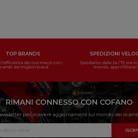
TOP BRANDS
SPEDIZIONI VELOC
 l'efficienza dei tuoi mezzi con i
Spediamo dalle 24 / 72 ore in t
icambi dei migliori brand
mondo, approfittane!
RIMANI CONNESSO CON COFANO
a newsletter per ricevere aggiornamenti sul mondo dei ricambi
ISCRI