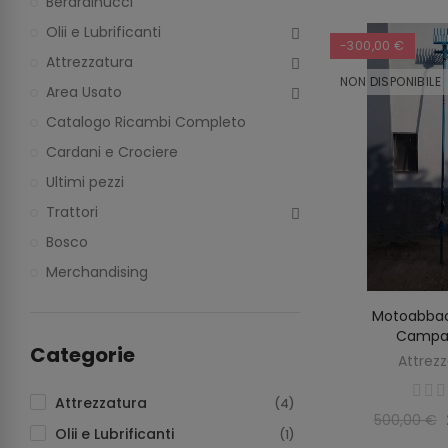
Berardinucci
Olii e Lubrificanti
-300,00 €
Attrezzatura
NON DISPONIBILE
Area Usato
Catalogo Ricambi Completo
Cardani e Crociere
Ultimi pezzi
Trattori
Bosco
Merchandising
Motoabbac
SCOP
Campa
Categorie
Attrez
Attrezzatura
(4)
500,00 €
Olii e Lubrificanti
(1)