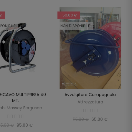
 €
-50,00 €
PONIBILE
NON DISPONIBILE
ICAVO MULTIPRESA 40
Avvolgitore Campagnola
SCOPRIRE
SCOPRIRE
MT.
Attrezzatura
mbi Massey Ferguson
115,00 €
65,00 €
115,00 €
95,00 €