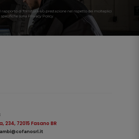
l rapporto di fornitura e/o prestazione nel rispetto dei molteplici
 specifiche sulla Privacy Policy.
:
, 234, 72015 Fasano BR
icambi@cofanosrl.it