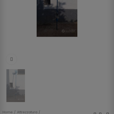
Clicca per allargare
Home
Attrezzatura