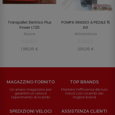
Transpallet Elettrico Plus
POMPA GRASSO A PEDALE 15
SCOPRIRE
SCOPRIRE
Power LT20
KG
Nuova
Attrezzatura
1.185,00 €
200,00 €
MAGAZZINO FORNITO
TOP BRANDS
Un ampio magazzino per
Mantieni l'efficienza dei tuoi
garantirti un veloce
mezzi con i ricambi dei
reperimento di ricambi
migliori brand
SPEDIZIONI VELOCI
ASSISTENZA CLIENTI