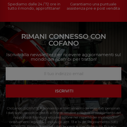
Spediamo dalle 24 / 72 ore in
Garantiamo una puntuale
tutto il mondo, approfittane!
assistenza pre e post vendita
RIMANI CONNESSO CON
COFANO
Iscriviti alla newsletter per ricevere aggiornamenti sul
mondo dei ricambi per trattori!
ISCRIVITI
Cliccando ISCRIVITI: Acconsento al trattamento dei miei dati personali.
I dati sono raccolti e gestiti al fine di rendere possibile lo svolgimento del
rapporto di fornitura e/o prestazione nel rispetto dei molteplici
ordinamenti legislativi, inclusi gli artt. 13 e 14 del Regolamento (UE)
2016/679. Prima di inviare i dati leggere le specifiche sulla Privacy