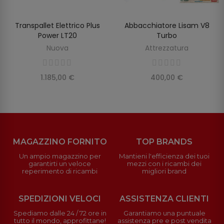
Transpallet Elettrico Plus
Abbacchiatore Lisam V8
SCOPRIRE
AGGIUNGI AL CARRELLO
Power LT20
Turbo
Nuova
Attrezzatura
1.185,00 €
400,00 €
MAGAZZINO FORNITO
TOP BRANDS
Un ampio magazzino per
Mantieni l'efficienza dei tuoi
garantirti un veloce
mezzi con i ricambi dei
reperimento di ricambi
migliori brand
SPEDIZIONI VELOCI
ASSISTENZA CLIENTI
Spediamo dalle 24 / 72 ore in
Garantiamo una puntuale
tutto il mondo, approfittane!
assistenza pre e post vendita