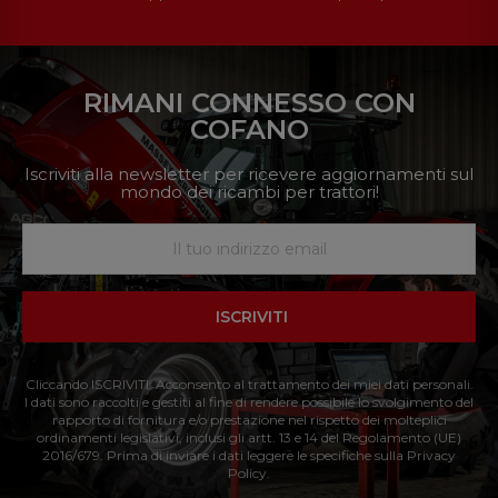
RIMANI CONNESSO CON
COFANO
Iscriviti alla newsletter per ricevere aggiornamenti sul
mondo dei ricambi per trattori!
ISCRIVITI
Cliccando ISCRIVITI: Acconsento al trattamento dei miei dati personali.
I dati sono raccolti e gestiti al fine di rendere possibile lo svolgimento del
rapporto di fornitura e/o prestazione nel rispetto dei molteplici
ordinamenti legislativi, inclusi gli artt. 13 e 14 del Regolamento (UE)
2016/679. Prima di inviare i dati leggere le specifiche sulla Privacy
Policy.